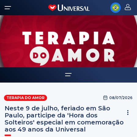
Home
08/07/2026
TERAPIA DO AMOR
O que é a terapia do amor?
Neste 9 de julho, feriado em São
Histórias de sucesso
Paulo, participe da 'Hora dos
Solteiros' especial em comemoração
Endereços
aos 49 anos da Universal