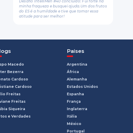
Desafio IntelliMen #40 concluído: Fui forte na
minha fraqueza e busquei ajuda.Um dos frutos
do ES é a humildade e tive que tomar essa
atitude para ser melhor!
logs
Países
ispo Macedo
Argentina
ter Bezerra
África
enato Cardoso
Alemanha
istiane Cardoso
Estados Unidos
lio Freitas
Espanha
viane Freitas
França
bia Siqueira
Inglaterra
tos e Verdades
Itália
México
Portugal