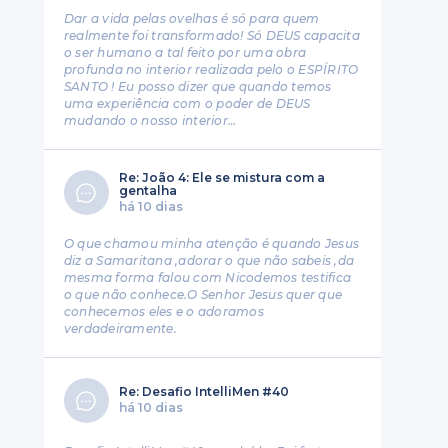
Dar a vida pelas ovelhas é só para quem
realmente foi transformado! Só DEUS capacita
o ser humano a tal feito por uma obra
profunda no interior realizada pelo o ESPÍRITO
SANTO ! Eu posso dizer que quando temos
uma experiência com o poder de DEUS
mudando o nosso interior…
Re: João 4: Ele se mistura com a
gentalha
há 10 dias
O que chamou minha atenção é quando Jesus
diz a Samaritana ,adorar o que não sabeis ,da
mesma forma falou com Nicodemos testifica
o que não conhece.O Senhor Jesus quer que
conhecemos eles e o adoramos
verdadeiramente.
Re: Desafio IntelliMen #40
há 10 dias