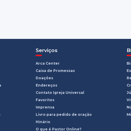
Serviços
B
Arca Center
B
Caixa de Promessas
Es
Doações
R
a
Endereços
Cr
Contato Igreja Universal
Jú
Favoritos
Vi
Imprensa
Nú
o
Livro para pedido de oração
Mi
Hinário
O que é Pastor Online?