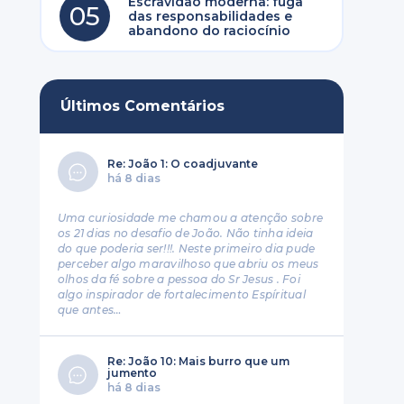
Escravidão moderna: fuga
05
das responsabilidades e
abandono do raciocínio
Últimos Comentários
Re: João 1: O coadjuvante
há 8 dias
Uma curiosidade me chamou a atenção sobre
os 21 dias no desafio de João. Não tinha ideia
do que poderia ser!!!. Neste primeiro dia pude
perceber algo maravilhoso que abriu os meus
olhos da fé sobre a pessoa do Sr Jesus . Foi
algo inspirador de fortalecimento Espíritual
que antes…
Re: João 10: Mais burro que um
jumento
há 8 dias