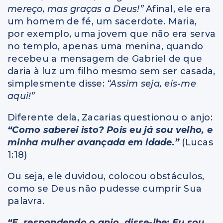
mereço, mas graças a Deus!”
Afinal, ele era
um homem de fé, um sacerdote. Maria,
por exemplo, uma jovem que não era serva
no templo, apenas uma menina, quando
recebeu a mensagem de Gabriel de que
daria à luz um filho mesmo sem ser casada,
simplesmente disse:
“Assim seja, eis-me
aqui!”
Diferente dela, Zacarias questionou o anjo:
“Como saberei isto? Pois eu já sou velho, e
minha mulher avançada em idade.”
(Lucas
1:18)
Ou seja, ele duvidou, colocou obstáculos,
como se Deus não pudesse cumprir Sua
palavra.
“E, respondendo o anjo, disse-lhe: Eu sou