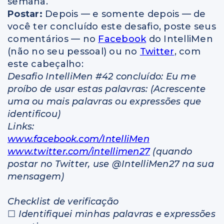
semana.
Postar:
Depois — e somente depois — de
você ter concluído este desafio, poste seus
comentários — no
Facebook
do IntelliMen
(não no seu pessoal) ou no
Twitter
, com
este cabeçalho:
Desafio IntelliMen #42 concluído: Eu me
proíbo de usar estas palavras: (Acrescente
uma ou mais palavras ou expressões que
identificou)
Links:
www.facebook.com/IntelliMen
www.twitter.com/intellimen27
(quando
postar no Twitter, use @IntelliMen27 na sua
mensagem)
Checklist de
verificação
☐
Identifiquei
minhas palavras e expressões