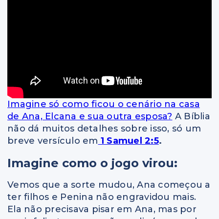
Imagine só como ficou o cenário na casa
de Ana, Elcana e sua outra esposa?
A Bíblia
não dá muitos detalhes sobre isso, só um
breve versículo em
1 Samuel 2:5
.
Imagine como o jogo virou:
Vemos que a sorte mudou, Ana começou a
ter filhos e Penina não engravidou mais.
Ela não precisava pisar em Ana, mas por