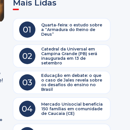
Mais Lidas
Quarta-feira: o estudo sobre
01
a “Armadura do Reino de
Deus”
Catedral da Universal em
02
Campina Grande (PB) será
inaugurada em 13 de
setembro
o
Educação em debate: o que
e!
03
o caso de Jales revela sobre
os desafios do ensino no
Brasil
Mercado Unisocial beneficia
04
150 famílias em comunidade
de Caucaia (CE)
ro