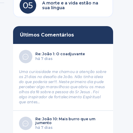
05
A morte e a vida estão na
sua língua
Últimos Comentários
Re: João 1: O coadjuvante
há 7 dias
Uma curiosidade me chamou a atenção sobre
os 21 dias no desafio de João. Não tinha ideia
do que poderia ser!!!. Neste primeiro dia pude
perceber algo maravilhoso que abriu os meus
olhos da fé sobre a pessoa do Sr Jesus . Foi
algo inspirador de fortalecimento Espíritual
que antes…
Re: João 10: Mais burro que um
jumento
há 7 dias