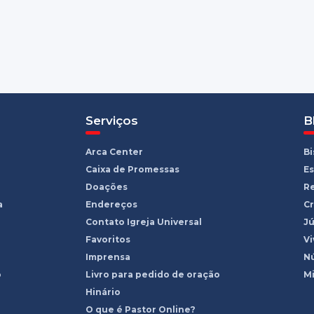
Serviços
B
Arca Center
B
Caixa de Promessas
Es
Doações
R
a
Endereços
Cr
Contato Igreja Universal
Jú
Favoritos
Vi
Imprensa
Nú
o
Livro para pedido de oração
Mi
Hinário
O que é Pastor Online?