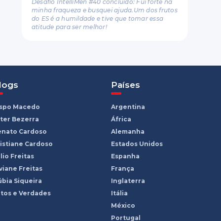
Desafio IntelliMen #40 concluído: Fui forte na
minha fraqueza e busquei ajuda.Um dos frutos
do ES é a humildade e tive que tomar essa
atitude para ser melhor!
logs
Países
ispo Macedo
Argentina
ter Bezerra
África
enato Cardoso
Alemanha
istiane Cardoso
Estados Unidos
lio Freitas
Espanha
viane Freitas
França
bia Siqueira
Inglaterra
tos e Verdades
Itália
México
Portugal