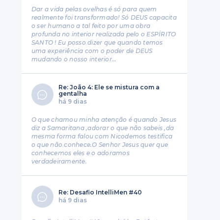
Dar a vida pelas ovelhas é só para quem
realmente foi transformado! Só DEUS capacita
o ser humano a tal feito por uma obra
profunda no interior realizada pelo o ESPÍRITO
SANTO ! Eu posso dizer que quando temos
uma experiência com o poder de DEUS
mudando o nosso interior…
Re: João 4: Ele se mistura com a
gentalha
há 9 dias
O que chamou minha atenção é quando Jesus
diz a Samaritana ,adorar o que não sabeis ,da
mesma forma falou com Nicodemos testifica
o que não conhece.O Senhor Jesus quer que
conhecemos eles e o adoramos
verdadeiramente.
Re: Desafio IntelliMen #40
há 9 dias