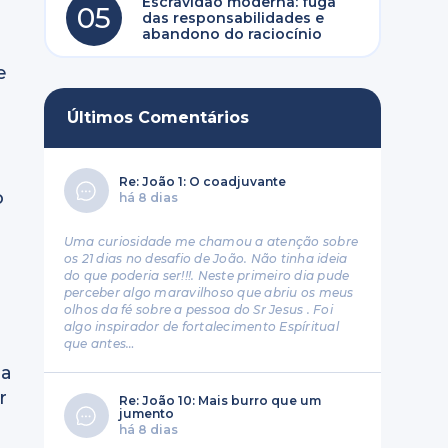
Escravidão moderna: fuga
05
das responsabilidades e
abandono do raciocínio
e
Últimos Comentários
Re: João 1: O coadjuvante
o
há 8 dias
Uma curiosidade me chamou a atenção sobre
os 21 dias no desafio de João. Não tinha ideia
do que poderia ser!!!. Neste primeiro dia pude
perceber algo maravilhoso que abriu os meus
olhos da fé sobre a pessoa do Sr Jesus . Foi
algo inspirador de fortalecimento Espíritual
que antes…
ua
r
Re: João 10: Mais burro que um
jumento
há 8 dias