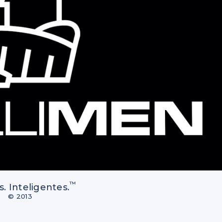
™
 Inteligentes.
© 2013