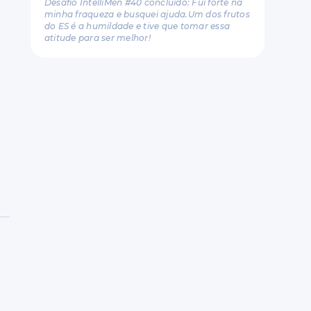
Desafio IntelliMen #40 concluído: Fui forte na
minha fraqueza e busquei ajuda.Um dos frutos
do ES é a humildade e tive que tomar essa
atitude para ser melhor!