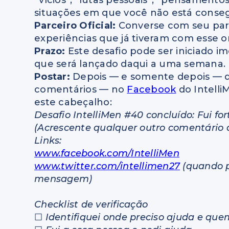
“vícios”, “lutas pessoais”, “pensamentos 
situações em que você não está conse
Parceiro Oficial:
Converse com seu parc
experiências que já tiveram com esse 
Prazo:
Este desafio pode ser iniciado 
que será lançado daqui a uma semana.
Postar:
Depois — e somente depois — de
comentários — no
Facebook
do Intelli
este cabeçalho:
Desafio IntelliMen #40 concluído: Fui fo
(Acrescente qualquer outro comentário q
Links:
www.facebook.com/IntelliMen
www.twitter.com/intellimen27
(quando p
mensagem)
Checklist de
verificação
☐
Identifiquei onde preciso ajuda e qu