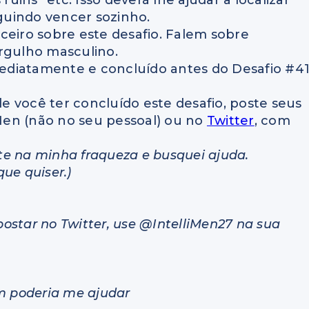
ruins” etc. Isso deverá lhe ajudar a localizar
guindo vencer sozinho.
eiro sobre este desafio. Falem sobre
orgulho masculino.
imediatamente e concluído antes do Desafio #4
 você ter concluído este desafio, poste seus
Men (não no seu pessoal) ou no
Twitter
, com
rte na minha fraqueza e busquei ajuda.
ue quiser.)
ostar no Twitter, use @IntelliMen27 na sua
em poderia me ajudar