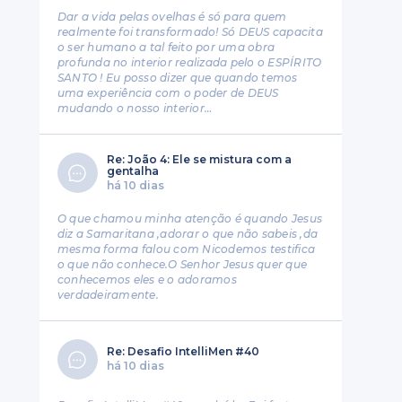
Dar a vida pelas ovelhas é só para quem
realmente foi transformado! Só DEUS capacita
o ser humano a tal feito por uma obra
profunda no interior realizada pelo o ESPÍRITO
SANTO ! Eu posso dizer que quando temos
1
uma experiência com o poder de DEUS
mudando o nosso interior…
Re: João 4: Ele se mistura com a
gentalha
há 10 dias
O que chamou minha atenção é quando Jesus
diz a Samaritana ,adorar o que não sabeis ,da
mesma forma falou com Nicodemos testifica
o que não conhece.O Senhor Jesus quer que
conhecemos eles e o adoramos
verdadeiramente.
Re: Desafio IntelliMen #40
há 10 dias