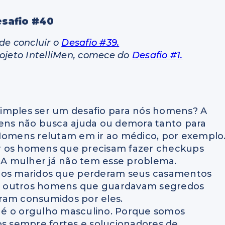
safio #
40
de concluir o
Desafio #39.
rojeto IntelliMen, comece do
Desafio #1.
imples ser um desafio para nós homens? A
mens não busca ajuda ou demora tanto para
 Homens relutam em ir ao médico, por exemplo
r os homens que precisam fazer checkups
A mulher já não tem esse problema.
itos maridos que perderam seus casamentos
E outros homens que guardavam segredos
foram consumidos por eles.
 é o orgulho masculino. Porque somos
 sempre fortes e solucionadores de