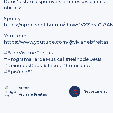
Deus" estão disponíveis em nossos canais
oficiais:
Spotify:
https://open.spotify.com/show/1VXZpraGs3
Youtube:
https://www.youtube.com/@vivianebfreitas
#BlogVivianeFreitas
#ProgramaTardeMusical #ReinodeDeus
#ReinodosCéus #Jesus #humildade
#Episódio91
Autor
Reportar erro
Viviane Freitas