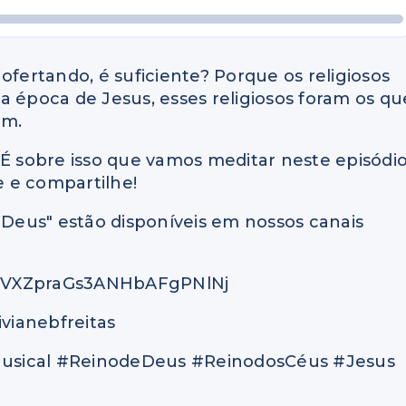
, ofertando, é suficiente? Porque os religiosos
a época de Jesus, esses religiosos foram os qu
am.
 É sobre isso que vamos meditar neste episódi
 e compartilhe!
e Deus" estão disponíveis em nossos canais
ow/1VXZpraGs3ANHbAFgPNlNj
vianebfreitas
Musical #ReinodeDeus #ReinodosCéus #Jesus