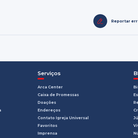
Reportar er
Serviços
B
Arca Center
B
Caixa de Promessas
Es
Doações
R
a
Endereços
Cr
Contato Igreja Universal
Jú
Favoritos
Vi
Imprensa
Nú