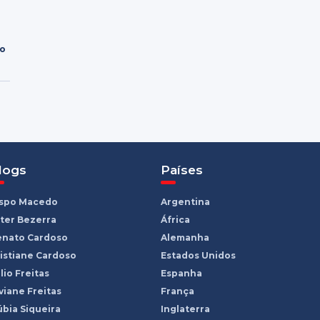
ro
logs
Países
ispo Macedo
Argentina
ter Bezerra
África
enato Cardoso
Alemanha
istiane Cardoso
Estados Unidos
lio Freitas
Espanha
viane Freitas
França
bia Siqueira
Inglaterra