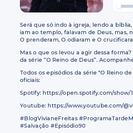
Será que só indo à igreja, lendo a bíblia
iam ao templo, falavam de Deus, mas, n
O prenderam, O odiaram e O crucificar
Mas o que os levou a agir dessa forma?
da série “O Reino de Deus”. Acompanhe
Todos os episódios da série "O Reino d
oficiais:
Spotify: https://open.spotify.com/sh
Youtube: https://www.youtube.com/@vi
#BlogVivianeFreitas #ProgramaTarde
#Salvação #Episódio90