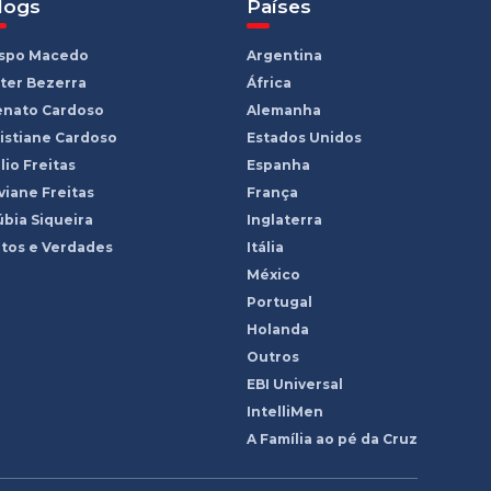
logs
Países
ispo Macedo
Argentina
ter Bezerra
África
enato Cardoso
Alemanha
istiane Cardoso
Estados Unidos
lio Freitas
Espanha
viane Freitas
França
bia Siqueira
Inglaterra
tos e Verdades
Itália
México
Portugal
Holanda
Outros
EBI Universal
IntelliMen
A Família ao pé da Cruz