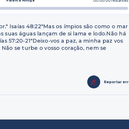
Palavra Amiga
00:00:00
restantes
or." Isaías 48:22"Mas os ímpios são como o mar
as suas águas lançam de si lama e lodo.Não há
ías 57:20-21"Deixo-vos a paz, a minha paz vos
 Não se turbe o vosso coração, nem se
Reportar er