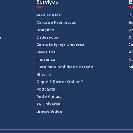
Serviços
B
Arca Center
B
Caixa de Promessas
Es
Doações
R
a
Endereços
Cr
Contato Igreja Universal
Jú
Favoritos
Vi
Imprensa
Nú
o
Livro para pedido de oração
Mi
Hinário
O que é Pastor Online?
Podcasts
Rede Aleluia
TV Universal
Univer Vídeo