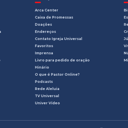
Arca Center
B
Caixa de Promessas
Es
Doações
R
a
Endereços
Cr
Contato Igreja Universal
Jú
Favoritos
Vi
Imprensa
Nú
o
Livro para pedido de oração
Mi
Hinário
O que é Pastor Online?
Podcasts
Rede Aleluia
TV Universal
Univer Vídeo