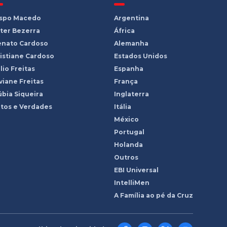
ispo Macedo
Argentina
ter Bezerra
África
enato Cardoso
Alemanha
istiane Cardoso
Estados Unidos
lio Freitas
Espanha
viane Freitas
França
bia Siqueira
Inglaterra
tos e Verdades
Itália
México
Portugal
Holanda
Outros
EBI Universal
IntelliMen
A Família ao pé da Cruz