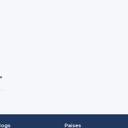
ro
logs
Países