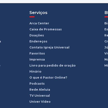
Serviços
B
Arca Center
B
Caixa de Promessas
Es
Doações
R
a
Endereços
Cr
Contato Igreja Universal
Jú
Favoritos
Vi
Imprensa
Nú
o
Livro para pedido de oração
Mi
Hinário
O que é Pastor Online?
Podcasts
Rede Aleluia
TV Universal
Univer Vídeo