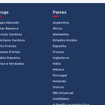
logs
Países
ispo Macedo
Argentina
ter Bezerra
África
enato Cardoso
Alemanha
istiane Cardoso
Estados Unidos
lio Freitas
Espanha
viane Freitas
França
bia Siqueira
Inglaterra
tos e Verdades
Itália
México
Portugal
Holanda
Outros
EBI Universal
IntelliMen
A Família ao pé da Cruz