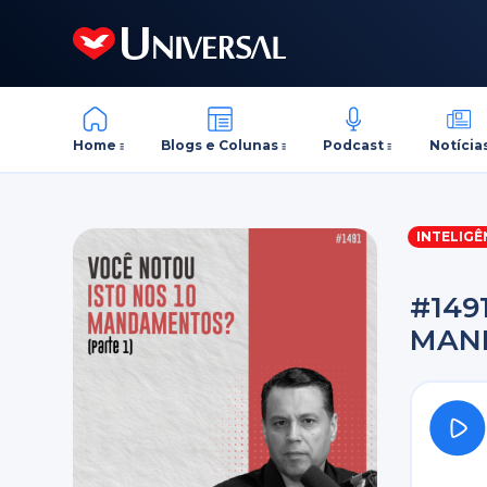
Home
Blogs e Colunas
Podcast
Notícia
INTELIGÊ
#149
MAN