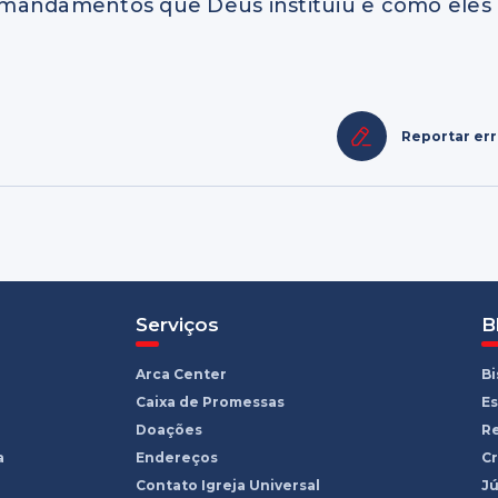
os mandamentos que Deus instituiu e como eles
Reportar er
Serviços
B
Arca Center
B
Caixa de Promessas
Es
Doações
R
a
Endereços
Cr
Contato Igreja Universal
Jú