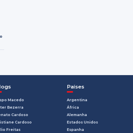
ro
logs
Países
ispo Macedo
Argentina
ter Bezerra
África
enato Cardoso
Alemanha
istiane Cardoso
Estados Unidos
lio Freitas
Espanha