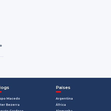
ro
logs
Países
ispo Macedo
Argentina
ter Bezerra
África
enato Cardoso
Alemanha