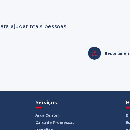
ara ajudar mais pessoas.
Reportar er
Serviços
B
Arca Center
B
Caixa de Promessas
Es
Doações
R