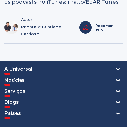
os podcasts no iTunes: rna.to/EdARiTunes
Autor
Reportar
Renato e Cristiane
erro
Cardoso
A Universal
Notícias
Serviços
Blogs
Países