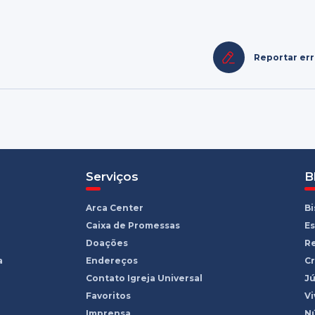
Reportar er
Serviços
B
Arca Center
B
Caixa de Promessas
Es
Doações
R
a
Endereços
Cr
Contato Igreja Universal
Jú
Favoritos
Vi
Imprensa
Nú