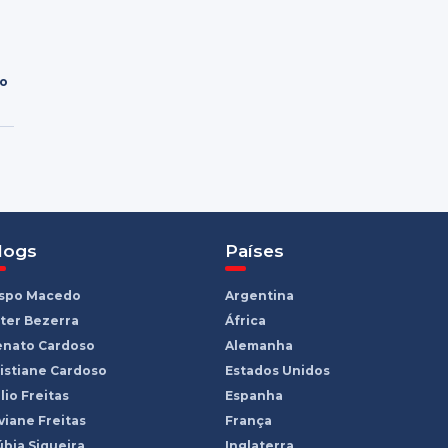
ro
logs
Países
ispo Macedo
Argentina
ter Bezerra
África
enato Cardoso
Alemanha
istiane Cardoso
Estados Unidos
lio Freitas
Espanha
viane Freitas
França
bia Siqueira
Inglaterra