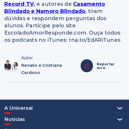
Record TV,
e autores de
Casamento
Blindado e Namoro Blindado
, tiram
dúvidas e respondem perguntas dos
alunos. Participe pelo site
EscoladoAmorResponde.com. Ouça todos
os podcasts no iTunes: rna.to/EdARiTunes
Autor
Reportar
Renato e Cristiane
erro
Cardoso
A Universal
Notícias