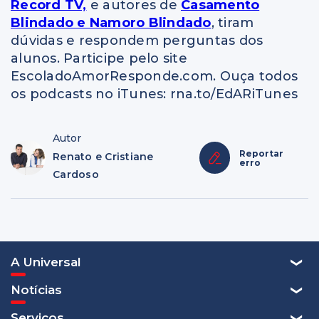
Record TV,
e autores de
Casamento
Blindado e Namoro Blindado
, tiram
dúvidas e respondem perguntas dos
alunos. Participe pelo site
EscoladoAmorResponde.com. Ouça todos
os podcasts no iTunes: rna.to/EdARiTunes
Autor
Reportar
Renato e Cristiane
erro
Cardoso
A Universal
Notícias
Serviços