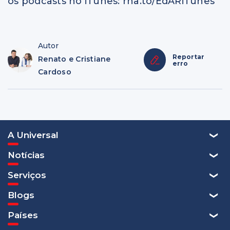
os podcasts no iTunes: rna.to/EdARiTunes
Autor
Reportar
Renato e Cristiane
erro
Cardoso
A Universal
Notícias
Serviços
Blogs
Países