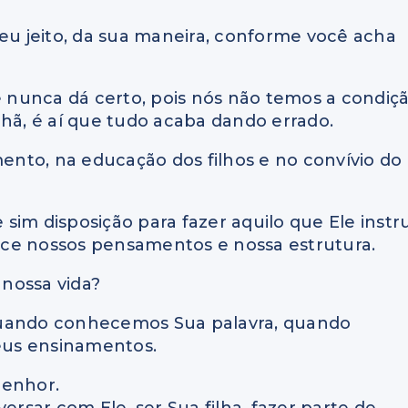
seu jeito, da sua maneira, conforme você acha
nunca dá certo, pois nós não temos a condiç
nhã, é aí que tudo acaba dando errado.
mento, na educação dos filhos e no convívio do
im disposição para fazer aquilo que Ele instru
ece nossos pensamentos e nossa estrutura.
nossa vida?
quando conhecemos Sua palavra, quando
eus ensinamentos.
Senhor.
ersar com Ele, ser Sua filha, fazer parte de