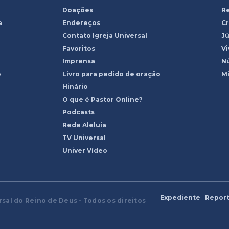
Doações
R
a
Endereços
Cr
Contato Igreja Universal
Jú
Favoritos
Vi
Imprensa
Nú
o
Livro para pedido de oração
Mi
Hinário
O que é Pastor Online?
Podcasts
Rede Aleluia
TV Universal
Univer Vídeo
Expediente
Report
rsal do Reino de Deus - Todos os direitos