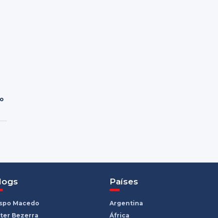
ro
logs
Países
ispo Macedo
Argentina
ter Bezerra
África