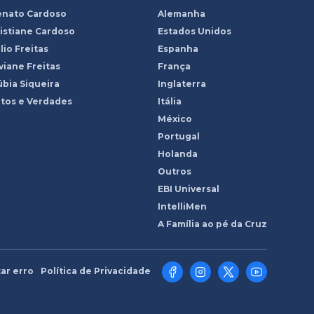
enato Cardoso
Alemanha
istiane Cardoso
Estados Unidos
lio Freitas
Espanha
viane Freitas
França
bia Siqueira
Inglaterra
tos e Verdades
Itália
México
Portugal
Holanda
Outros
EBI Universal
IntelliMen
A Família ao pé da Cruz
ar erro
Política de Privacidade