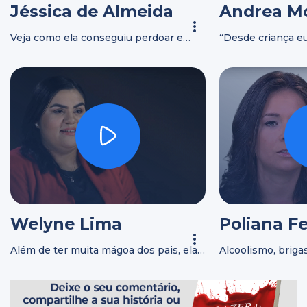
Jéssica de Almeida
Andrea Mo
Veja como ela conseguiu perdoar e
“Desde criança eu 
ficar livre da mágoa que sentia pelo pai
vozes, eu tinha 
Welyne Lima
Poliana Fe
Além de ter muita mágoa dos pais, ela
Alcoolismo, brigas
tinha inveja das pessoas que tinham
chegou a desejar
paz