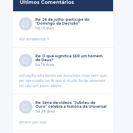
Últimos Comentários
Re: 26 de julho: participe do
“Domingo da Decisão”
há 13 dias
Vai arrebentar !!
Re: O que significa SER um homem
de Deus?
há 19 dias
salvação não basta ser bonzinho mas tem que
ser aprovado na fé isso é muito forte, seremos
no céu um povo seleto
Re: Série de vídeos “Jubileu de
Ouro” celebra a história da Universal
há 23 dias
amém por isso