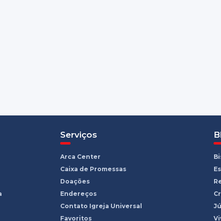
Serviços
B
Arca Center
B
Caixa de Promessas
Es
Doações
R
a
Endereços
Cr
Contato Igreja Universal
Jú
Favoritos
Vi