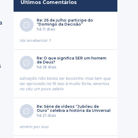
Últimos Comentários
Re: 26 de julho: participe do
a
“Domingo da Decisão”
há 11 dias
Vai arrebentar !!
Re: O que significa SER um homem
de Deus?
s
há 18 dias
salvação não basta ser bonzinho mas tem que
ser aprovado na fé isso é muito forte, seremos
no céu um povo seleto
Re: Série de vídeos “Jubileu de
Ouro” celebra a história da Universal
há 21 dias
amém por isso