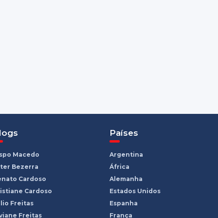
logs
Países
ispo Macedo
Argentina
ter Bezerra
África
enato Cardoso
Alemanha
istiane Cardoso
Estados Unidos
lio Freitas
Espanha
viane Freitas
França