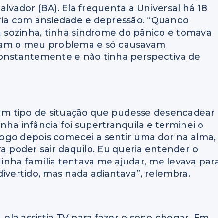
lvador (BA). Ela frequenta a Universal há 18
fria com ansiedade e depressão. “Quando
ía sozinha, tinha síndrome do pânico e tomava
viam o meu problema e só causavam
constantemente e não tinha perspectiva de
m tipo de situação que pudesse desencadear
Minha infância foi supertranquila e terminei o
ogo depois comecei a sentir uma dor na alma,
a poder sair daquilo. Eu queria entender o
inha família tentava me ajudar, me levava par
divertido, mas nada adiantava”, relembra.
la assistia TV para fazer o sono chegar. Em