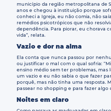
município da região metropolitana de Sa
anos e chegou à instituição porque so
conheci a Igreja, eu não comia, não sa
remédios psicotrópicos que não resol
dependência. Para piorar, eu chorava 
vida”, relata.
Vazio e dor na alma
Ela conta que nunca passou por nenhu
ou justificar o mal com o qual sofria: “
ensino médio sem ter problemas, mas l
um vazio e eu não sabia o que fazer par
porquê, mas não tinha uma resposta. M
passear no shopping e para fazer algo 
Noites em claro
Como passava as madrugadas em claro, e