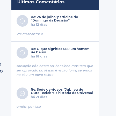
Últimos Comentários
Re: 26 de julho: participe do
“Domingo da Decisão”
há 12 dias
Vai arrebentar !!
Re: O que significa SER um homem
de Deus?
há 18 dias
s
salvação não basta ser bonzinho mas tem que
to
ser aprovado na fé isso é muito forte, seremos
no céu um povo seleto
Re: Série de vídeos “Jubileu de
Ouro” celebra a história da Universal
há 21 dias
amém por isso