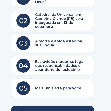
Deus”
Catedral da Universal em
02
Campina Grande (PB) será
inaugurada em 13 de
setembro
03
A morte e a vida estão na
sua língua
Escravidão moderna: fuga
04
das responsabilidades e
o
abandono do raciocínio
05
Mais um alerta para você