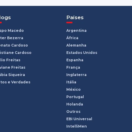
logs
Países
ispo Macedo
Argentina
ter Bezerra
África
enato Cardoso
Alemanha
istiane Cardoso
Estados Unidos
lio Freitas
Espanha
viane Freitas
França
bia Siqueira
Inglaterra
tos e Verdades
Itália
México
Portugal
Holanda
Outros
EBI Universal
IntelliMen