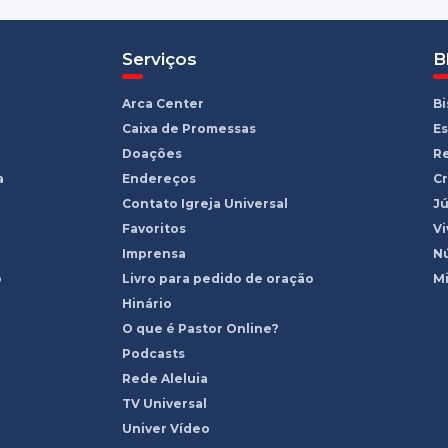
Serviços
B
Arca Center
B
Caixa de Promessas
Es
Doações
R
a
Endereços
Cr
Contato Igreja Universal
Jú
Favoritos
Vi
Imprensa
Nú
o
Livro para pedido de oração
Mi
Hinário
O que é Pastor Online?
Podcasts
Rede Aleluia
TV Universal
Univer Vídeo