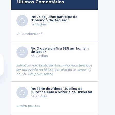
Últimos Comentários
Re: 26 de julho: participe do
“Domingo da Decisão”
há 14 dias
Vai arrebentar !!
Re: O que significa SER um homem
de Deus?
há 20 dias
salvação não basta ser bonzinho mas tem que
ser aprovado na fé isso é muito forte, seremos
no céu um povo seleto
Re: Série de vídeos “Jubileu de
Ouro” celebra a história da Universal
há 23 dias
amém por isso