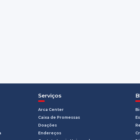
Serviços
B
Arca Center
B
Caixa de Promessas
Es
Doações
R
a
Endereços
Cr