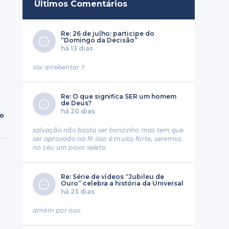
Últimos Comentários
Re: 26 de julho: participe do
“Domingo da Decisão”
há 13 dias
Vai arrebentar !!
Re: O que significa SER um homem
de Deus?
há 20 dias
ro
salvação não basta ser bonzinho mas tem que
ser aprovado na fé isso é muito forte, seremos
no céu um povo seleto
Re: Série de vídeos “Jubileu de
Ouro” celebra a história da Universal
há 23 dias
amém por isso