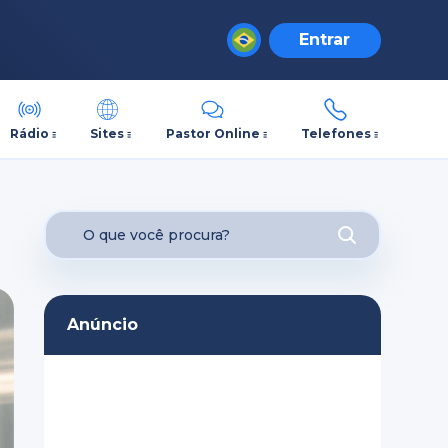
Entrar
Rádio
Sites
Pastor Online
Telefones
Anúncio