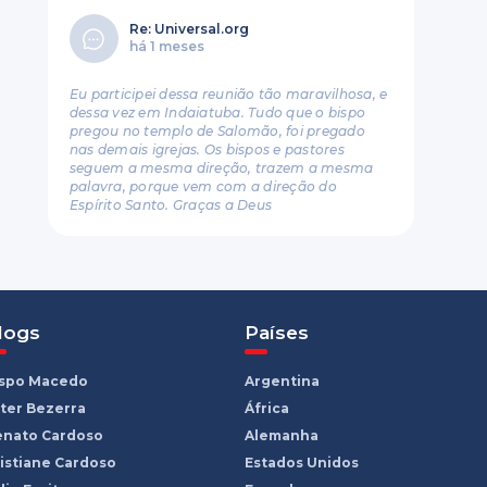
Re: Universal.org
há 1 meses
Eu participei dessa reunião tão maravilhosa, e
dessa vez em Indaiatuba. Tudo que o bispo
pregou no templo de Salomão, foi pregado
nas demais igrejas. Os bispos e pastores
seguem a mesma direção, trazem a mesma
palavra, porque vem com a direção do
Espírito Santo. Graças a Deus
logs
Países
ispo Macedo
Argentina
ter Bezerra
África
enato Cardoso
Alemanha
istiane Cardoso
Estados Unidos