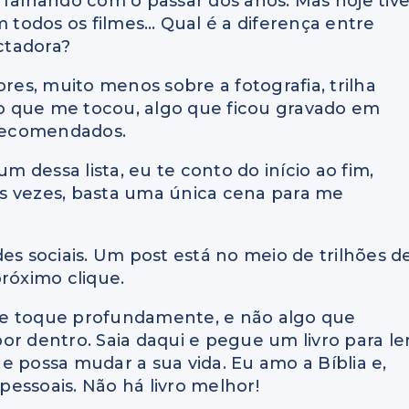
 falhando com o passar dos anos. Mas hoje tiv
m todos os filmes… Qual é a diferença entre
ctadora?
ores, muito menos sobre a fotografia, trilha
lgo que me tocou, algo que ficou gravado em
 recomendados.
dessa lista, eu te conto do início ao fim,
s vezes, basta uma única cena para me
es sociais. Um post está no meio de trilhões d
róximo clique.
te toque profundamente, e não algo que
r dentro. Saia daqui e pegue um livro para ler
e possa mudar a sua vida. Eu amo a Bíblia e,
 pessoais. Não há livro melhor!