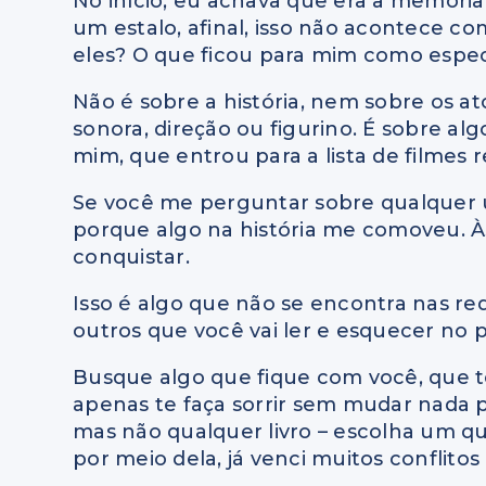
No início, eu achava que era a memória
um estalo, afinal, isso não acontece co
eles? O que ficou para mim como espe
Não é sobre a história, nem sobre os at
sonora, direção ou figurino. É sobre a
mim, que entrou para a lista de filmes
Se você me perguntar sobre qualquer um 
porque algo na história me comoveu. À
conquistar.
Isso é algo que não se encontra nas red
outros que você vai ler e esquecer no p
Busque algo que fique com você, que 
apenas te faça sorrir sem mudar nada po
mas não qualquer livro – escolha um qu
por meio dela, já venci muitos conflitos