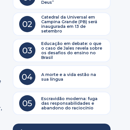
e
Deus”
Catedral da Universal em
02
Campina Grande (PB) será
inaugurada em 13 de
setembro
Educação em debate: o que
03
o caso de Jales revela sobre
os desafios do ensino no
Brasil
04
A morte e a vida estão na
sua língua
e
Escravidão moderna: fuga
05
das responsabilidades e
,
abandono do raciocínio