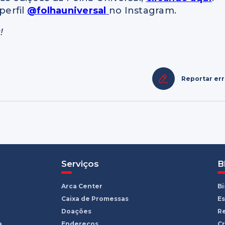
perfil
@folhauniversal
no Instagram.
!
Reportar er
s
Serviços
B
Arca Center
B
Caixa de Promessas
Es
Doações
R
a
Endereços
Cr