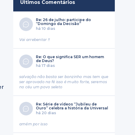
Últimos Comentários
Re: 26 de julho: participe do
“Domingo da Decisão”
há 10 dias
Vai arrebentar !!
Re: O que significa SER um homem
de Deus?
há 17 dias
salvação não basta ser bonzinho mas tem que
ser aprovado na fé isso é muito forte, seremos
er
no céu um povo seleto
Re: Série de vídeos “Jubileu de
Ouro” celebra a história da Universal
há 20 dias
amém por isso