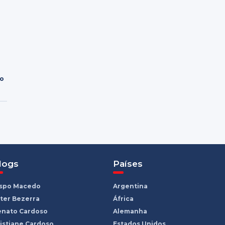
ro
logs
Países
ispo Macedo
Argentina
ter Bezerra
África
enato Cardoso
Alemanha
istiane Cardoso
Estados Unidos