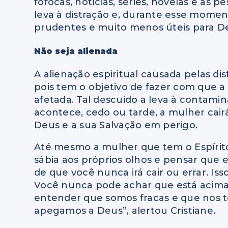
fofocas, notícias, séries, novelas e as
leva à distração e, durante esse mome
prudentes e muito menos úteis para Deu
Não seja alienada
A alienação espiritual causada pelas d
pois tem o objetivo de fazer com que a
afetada. Tal descuido a leva à contami
acontece, cedo ou tarde, a mulher ca
Deus e a sua Salvação em perigo.
Até mesmo a mulher que tem o Espírito
sábia aos próprios olhos e pensar que e
de que você nunca irá cair ou errar. Is
Você nunca pode achar que está acima 
entender que somos fracas e que nos 
apegamos a Deus”, alertou Cristiane.