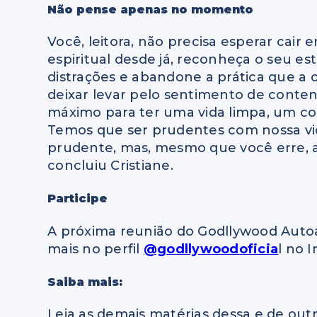
Não pense apenas no momento
Você, leitora, não precisa esperar cair
espiritual desde já, reconheça o seu es
distrações e abandone a prática que a c
deixar levar pelo sentimento de cont
máximo para ter uma vida limpa, um cor
Temos que ser prudentes com nossa vi
prudente, mas, mesmo que você erre, a
concluiu Cristiane.
Participe
A próxima reunião do Godllywood Autoa
mais no perfil
@godllywoodoficia
l no 
Saiba mais:
Leia as demais matérias dessa e de outr