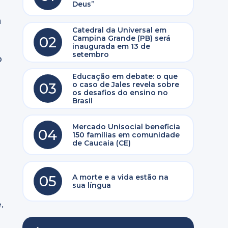
Deus”
a
Catedral da Universal em
02
Campina Grande (PB) será
inaugurada em 13 de
setembro
o
Educação em debate: o que
03
o caso de Jales revela sobre
os desafios do ensino no
Brasil
Mercado Unisocial beneficia
04
150 famílias em comunidade
de Caucaia (CE)
05
A morte e a vida estão na
sua língua
.