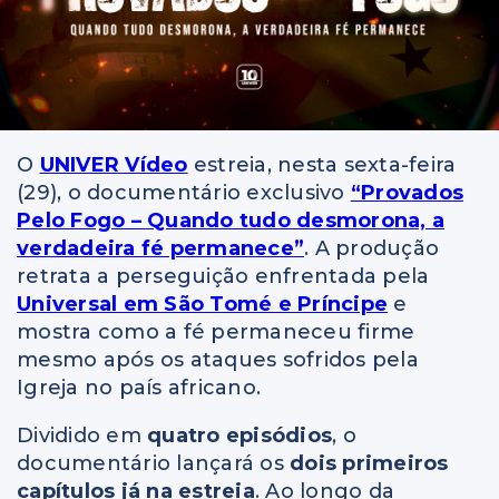
O
UNIVER Vídeo
estreia, nesta sexta-feira
(29), o documentário exclusivo
“Provados
Pelo Fogo – Quando tudo desmorona, a
verdadeira fé permanece”
. A produção
retrata a perseguição enfrentada pela
Universal em São Tomé e Príncipe
e
mostra como a fé permaneceu firme
mesmo após os ataques sofridos pela
Igreja no país africano.
Dividido em
quatro episódios
, o
documentário lançará os
dois primeiros
capítulos já na estreia
. Ao longo da