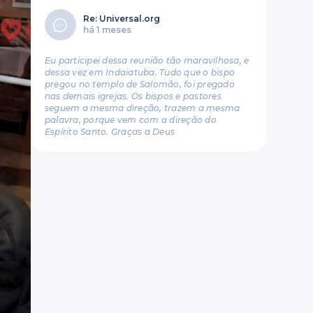
Re: Universal.org
há 1 meses
Eu participei dessa reunião tão maravilhosa, e
dessa vez em Indaiatuba. Tudo que o bispo
pregou no templo de Salomão, foi pregado
nas demais igrejas. Os bispos e pastores
seguem a mesma direção, trazem a mesma
palavra, porque vem com a direção do
Espírito Santo. Graças a Deus