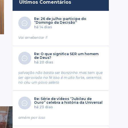
Últimos Comentários
Re: 26 de julho: participe do
“Domingo da Decisão”
há 14 dias
Vai arrebentar !!
Re: O que significa SER um homem
de Deus?
há 20 dias
salvação não basta ser bonzinho mas tem que
ser aprovado na fé isso é muito forte, seremos
no céu um povo seleto
Re: Série de vídeos “Jubileu de
Ouro” celebra a história da Universal
há 23 dias
amém por isso