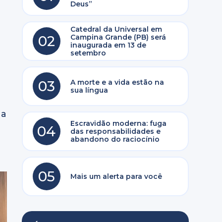
Deus”
Catedral da Universal em
02
Campina Grande (PB) será
inaugurada em 13 de
setembro
03
A morte e a vida estão na
sua língua
 a
Escravidão moderna: fuga
04
das responsabilidades e
abandono do raciocínio
05
Mais um alerta para você