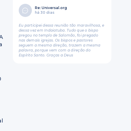
Re: Universal.org
há 30 dias
Eu participei dessa reunião tão maravilhosa, e
dessa vez em Indaiatuba. Tudo que o bispo
pregou no templo de Salomão, foi pregado
 A
nas demais igrejas. Os bispos e pastores
a
seguem a mesma direção, trazem a mesma
palavra, porque vem com a direção do
Espírito Santo. Graças a Deus
0
a
al