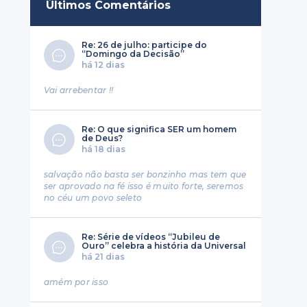
Últimos Comentários
Re: 26 de julho: participe do
“Domingo da Decisão”
há 12 dias
Vai arrebentar !!
Re: O que significa SER um homem
de Deus?
há 18 dias
salvação não basta ser bonzinho mas tem que
ser aprovado na fé isso é muito forte, seremos
no céu um povo seleto
Re: Série de vídeos “Jubileu de
Ouro” celebra a história da Universal
há 21 dias
amém por isso