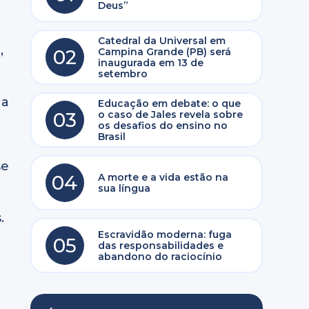
Deus”
Catedral da Universal em
,
02
Campina Grande (PB) será
inaugurada em 13 de
setembro
 a
Educação em debate: o que
03
o caso de Jales revela sobre
os desafios do ensino no
Brasil
se
04
A morte e a vida estão na
sua língua
.
Escravidão moderna: fuga
05
das responsabilidades e
abandono do raciocínio