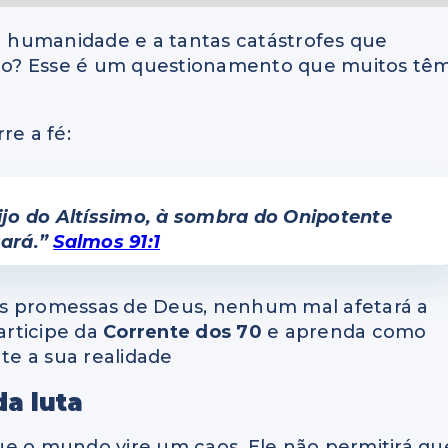
 humanidade e a tantas catástrofes que
go? Esse é um questionamento que muitos tê
e a fé:
ijo do Altíssimo, à sombra do Onipotente
ará.”
Salmos 91:1
as promessas de Deus, nenhum mal afetará a
articipe da
Corrente dos 70
e aprenda como
e a sua realidade
da luta
ue o mundo vire um caos, Ele não permitirá qu