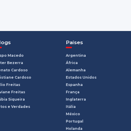
logs
Países
ispo Macedo
Argentina
ter Bezerra
África
enato Cardoso
Alemanha
istiane Cardoso
Estados Unidos
lio Freitas
Espanha
viane Freitas
França
bia Siqueira
Inglaterra
tos e Verdades
Itália
México
Portugal
Holanda