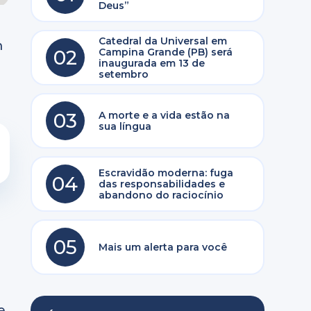
Deus”
Catedral da Universal em
m
02
Campina Grande (PB) será
inaugurada em 13 de
setembro
03
A morte e a vida estão na
sua língua
Escravidão moderna: fuga
04
das responsabilidades e
abandono do raciocínio
05
Mais um alerta para você
e