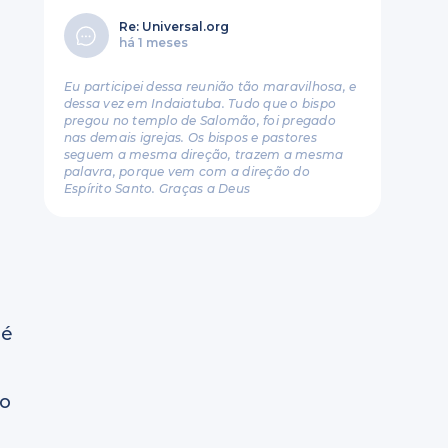
Re: Universal.org
há 1 meses
Eu participei dessa reunião tão maravilhosa, e
dessa vez em Indaiatuba. Tudo que o bispo
pregou no templo de Salomão, foi pregado
nas demais igrejas. Os bispos e pastores
seguem a mesma direção, trazem a mesma
palavra, porque vem com a direção do
Espírito Santo. Graças a Deus
 é
no