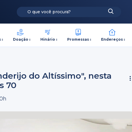
s
Doação
Hinário
Promessas
Endereços
derijo do Altíssimo", nesta
s 70
20h