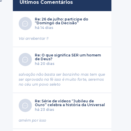
Últimos Comentários
Re: 26 de julho: participe do
“Domingo da Decisão”
há 14 dias
Vai arrebentar !!
Re: O que significa SER um homem
de Deus?
há 20 dias
salvação não basta ser bonzinho mas tem que
ser aprovado na fé isso é muito forte, seremos
no céu um povo seleto
Re: Série de vídeos “Jubileu de
Ouro” celebra a história da Universal
há 23 dias
amém por isso