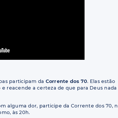
soas participam da
Corrente dos 70
. Elas estão
o e reacende a certeza de que para Deus nada
om alguma dor, p
articipe da Corrente dos 70, 
como, às 20h.