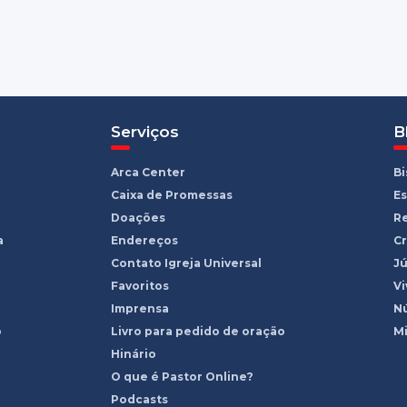
Serviços
B
Arca Center
B
Caixa de Promessas
Es
Doações
R
a
Endereços
Cr
Contato Igreja Universal
Jú
Favoritos
Vi
Imprensa
Nú
o
Livro para pedido de oração
Mi
Hinário
O que é Pastor Online?
Podcasts