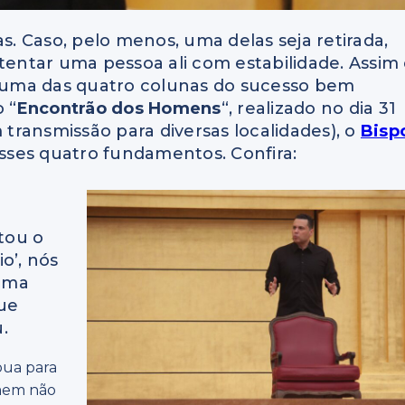
 Caso, pelo menos, uma delas seja retirada,
tentar uma pessoa ali com estabilidade. Assim
 uma das quatro colunas do sucesso bem
 “
Encontrão dos Homens
“, realizado no dia 31
transmissão para diversas localidades), o
Bisp
sses quatro fundamentos. Confira:
ntou o
o’, nós
 uma
que
.
bua para
mem não