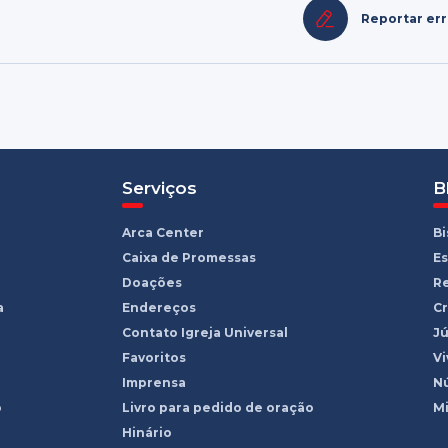
Reportar er
Serviços
B
Arca Center
B
Caixa de Promessas
Es
Doações
R
a
Endereços
Cr
Contato Igreja Universal
Jú
Favoritos
Vi
Imprensa
Nú
o
Livro para pedido de oração
Mi
Hinário