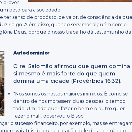
de prover
á um peso para a sociedade.
 ter senso de propósito, de valor, de consciência de qu
zir algo. Além disso, quando servimos alguém com o
 glória Deus, porque o nosso trabalho dá testemunho da
Autodomínio:
O rei Salomão afirmou que quem domina
si mesmo é mais forte do que quem
domina uma cidade (Provérbios 16:32).
“Nós somos os nossos maiores inimigos. É como se
dentro de nós morassem duas pessoas, o tempo
todo. Um lado quer fazer o bem e o outro quer
fazer o mal”, observou o Bispo.
nçar o sucesso financeiro, por exemplo, mas se entrega
 homem vai atrás do que o coração dele deseja e não do