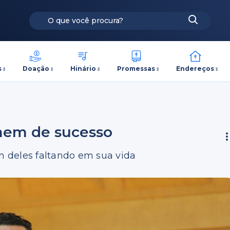
s
Doação
Hinário
Promessas
Endereços
mem de sucesso
um deles faltando em sua vida