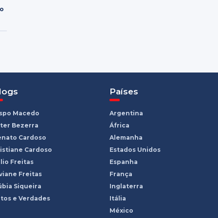
ro
logs
Países
ispo Macedo
Argentina
ter Bezerra
África
enato Cardoso
Alemanha
istiane Cardoso
Estados Unidos
lio Freitas
Espanha
viane Freitas
França
bia Siqueira
Inglaterra
tos e Verdades
Itália
México