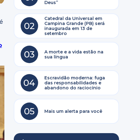
Deus”
Catedral da Universal em
 é
02
Campina Grande (PB) será
inaugurada em 13 de
setembro
o
03
A morte e a vida estão na
sua língua
Escravidão moderna: fuga
04
das responsabilidades e
abandono do raciocínio
05
Mais um alerta para você