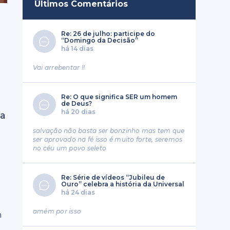
Últimos Comentários
e
Re: 26 de julho: participe do
“Domingo da Decisão”
há 14 dias
Vai arrebentar !!
Re: O que significa SER um homem
de Deus?
há 20 dias
 a
salvação não basta ser bonzinho mas tem que
ser aprovado na fé isso é muito forte, seremos
no céu um povo seleto
Re: Série de vídeos “Jubileu de
Ouro” celebra a história da Universal
há 24 dias
amém por isso
m