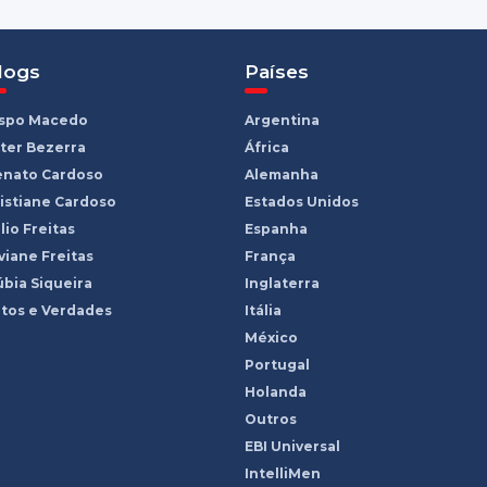
logs
Países
ispo Macedo
Argentina
ter Bezerra
África
enato Cardoso
Alemanha
istiane Cardoso
Estados Unidos
lio Freitas
Espanha
viane Freitas
França
bia Siqueira
Inglaterra
tos e Verdades
Itália
México
Portugal
Holanda
Outros
EBI Universal
IntelliMen