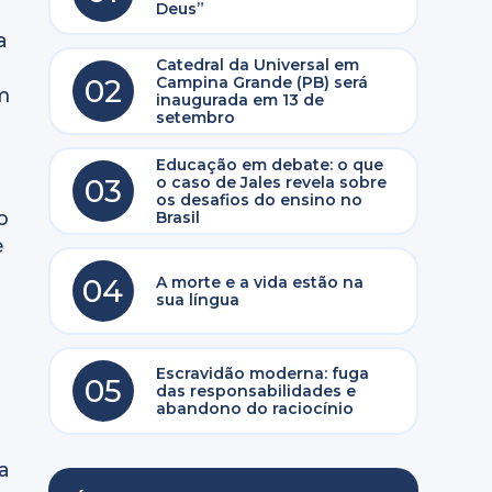
Deus”
a
Catedral da Universal em
02
Campina Grande (PB) será
m
inaugurada em 13 de
setembro
Educação em debate: o que
03
o caso de Jales revela sobre
os desafios do ensino no
o
Brasil
e
04
A morte e a vida estão na
sua língua
Escravidão moderna: fuga
05
das responsabilidades e
abandono do raciocínio
a