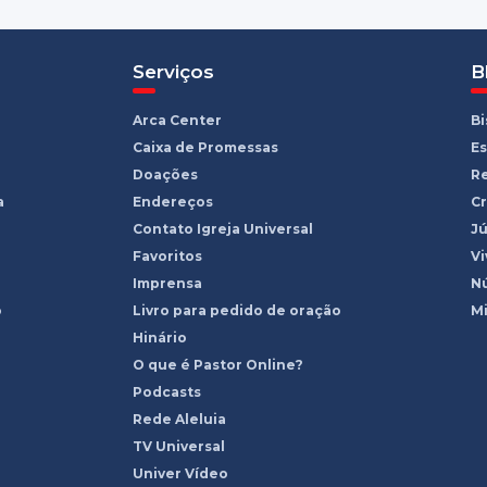
Serviços
B
Arca Center
B
Caixa de Promessas
Es
Doações
R
a
Endereços
Cr
Contato Igreja Universal
Jú
Favoritos
Vi
Imprensa
Nú
o
Livro para pedido de oração
Mi
Hinário
O que é Pastor Online?
Podcasts
Rede Aleluia
TV Universal
Univer Vídeo