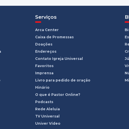
Serviços
B
Arca Center
B
Caixa de Promessas
Es
Doações
R
a
Endereços
Cr
Contato Igreja Universal
Jú
Favoritos
Vi
Imprensa
Nú
o
Livro para pedido de oração
Mi
Hinário
O que é Pastor Online?
Podcasts
Rede Aleluia
TV Universal
Univer Vídeo