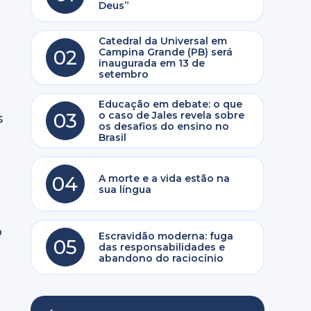
Deus”
Catedral da Universal em
02
Campina Grande (PB) será
inaugurada em 13 de
setembro
Educação em debate: o que
03
o caso de Jales revela sobre
s
os desafios do ensino no
Brasil
04
A morte e a vida estão na
sua língua
o
Escravidão moderna: fuga
05
das responsabilidades e
abandono do raciocínio