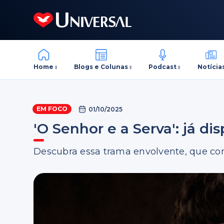
Home
Blogs e Colunas
Podcast
Notícia
EM FOCO
01/10/2025
'O Senhor e a Serva': já di
Descubra essa trama envolvente, que cone