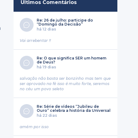
Últimos Comentários
Re: 26 de julho: participe do
“Domingo da Decisão”
a
há 12 dias
Vai arrebentar !!
Re: O que significa SER um homem
de Deus?
há 19 dias
salvação não basta ser bonzinho mas tem que
ser aprovado na fé isso é muito forte, seremos
no céu um povo seleto
Re: Série de vídeos “Jubileu de
Ouro” celebra a história da Universal
há 22 dias
amém por isso