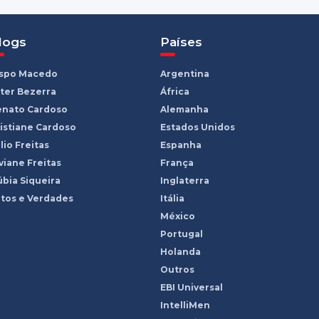
logs
Países
ispo Macedo
Argentina
ter Bezerra
África
enato Cardoso
Alemanha
istiane Cardoso
Estados Unidos
lio Freitas
Espanha
viane Freitas
França
bia Siqueira
Inglaterra
tos e Verdades
Itália
México
Portugal
Holanda
Outros
EBI Universal
IntelliMen