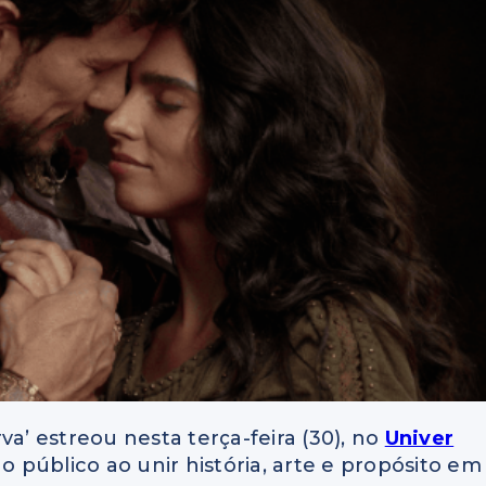
va’ estreou nesta terça-feira (30), no
Univer
 público ao unir história, arte e propósito em