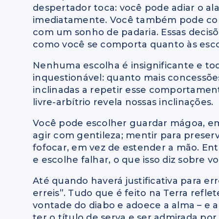
despertador toca: você pode adiar o al
imediatamente. Você também pode comer
com um sonho de padaria. Essas decisõe
como você se comporta quanto às esco
Nenhuma escolha é insignificante e to
inquestionável: quanto mais concessõ
inclinadas a repetir esse comportame
livre-arbítrio revela nossas inclinações.
Você pode escolher guardar mágoa, em 
agir com gentileza; mentir para preser
fofocar, em vez de estender a mão. En
e escolhe falhar, o que isso diz sobre v
Até quando haverá justificativa para er
erreis”. Tudo que é feito na Terra refl
vontade do diabo e adoece a alma – e a
ter o título de serva e ser admirada po