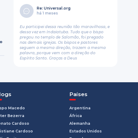
Re: Universal.org
há 1 meses
Eu participei dessa reunião tão maravilhosa, e
dessa vez em Indaiatuba. Tudo que o bispo
pregou no templo de Salomão, foi pregado
ro
nas demais igrejas. Os bispos e pastores
seguem a mesma direção, trazem a mesma
palavra, porque vem com a direção do
Espírito Santo. Graças a Deus
logs
Países
ispo Macedo
Argentina
ter Bezerra
África
enato Cardoso
Alemanha
istiane Cardoso
Estados Unidos