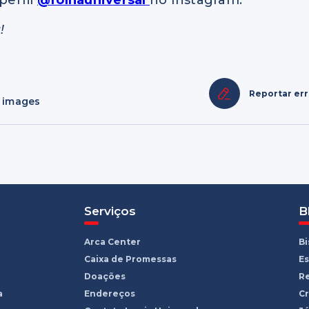
perfil
@folhauniversal
no Instagram.
!
Reportar er
y images
Serviços
B
Arca Center
B
Caixa de Promessas
Es
Doações
R
a
Endereços
Cr