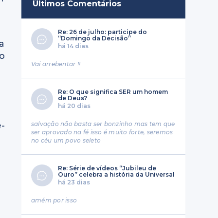
Últimos Comentários
Re: 26 de julho: participe do
“Domingo da Decisão”
a
há 14 dias
do
Vai arrebentar !!
Re: O que significa SER um homem
de Deus?
u
há 20 dias
salvação não basta ser bonzinho mas tem que
e-
ser aprovado na fé isso é muito forte, seremos
no céu um povo seleto
Re: Série de vídeos “Jubileu de
Ouro” celebra a história da Universal
há 23 dias
amém por isso