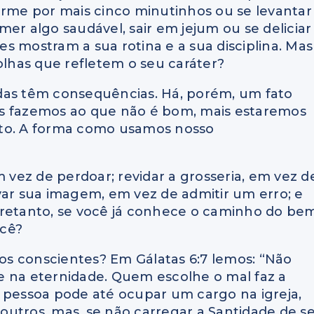
arme por mais cinco minutinhos ou se levantar
 algo saudável, sair em jejum ou se deliciar
s mostram a sua rotina e a sua disciplina. Mas
lhas que refletem o seu caráter?
das têm consequências. Há, porém, um fato
es fazemos ao que não é bom, mais estaremos
nto. A forma como usamos nosso
vez de perdoar; revidar a grosseria, em vez d
var sua imagem, em vez de admitir um erro; e
tretanto, se você já conhece o caminho do be
ocê?
ros conscientes? Em Gálatas 6:7 lemos: “Não
ete na eternidade. Quem escolhe o mal faz a
 pessoa pode até ocupar um cargo na igreja,
r outros, mas, se não carregar a Santidade de s