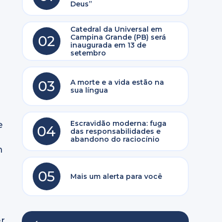
Deus”
Catedral da Universal em
02
Campina Grande (PB) será
inaugurada em 13 de
setembro
03
A morte e a vida estão na
sua língua
Escravidão moderna: fuga
e
04
das responsabilidades e
abandono do raciocínio
m
05
Mais um alerta para você
er