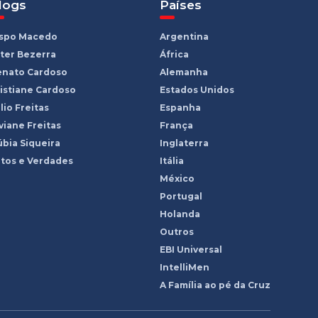
logs
Países
ispo Macedo
Argentina
ter Bezerra
África
enato Cardoso
Alemanha
istiane Cardoso
Estados Unidos
lio Freitas
Espanha
viane Freitas
França
bia Siqueira
Inglaterra
tos e Verdades
Itália
México
Portugal
Holanda
Outros
EBI Universal
IntelliMen
A Família ao pé da Cruz