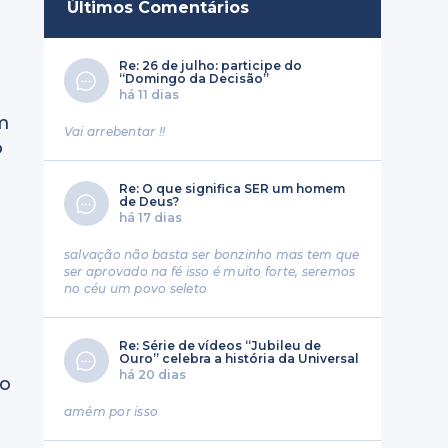
Últimos Comentários
Re: 26 de julho: participe do
“Domingo da Decisão”
há 11 dias
m
Vai arrebentar !!
o
Re: O que significa SER um homem
de Deus?
há 17 dias
salvação não basta ser bonzinho mas tem que
ser aprovado na fé isso é muito forte, seremos
no céu um povo seleto
Re: Série de vídeos “Jubileu de
Ouro” celebra a história da Universal
há 20 dias
so
amém por isso