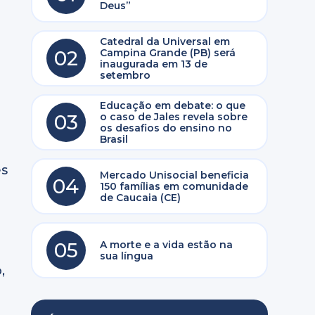
Deus”
Catedral da Universal em
02
Campina Grande (PB) será
inaugurada em 13 de
setembro
Educação em debate: o que
03
o caso de Jales revela sobre
os desafios do ensino no
Brasil
es
Mercado Unisocial beneficia
04
150 famílias em comunidade
de Caucaia (CE)
05
A morte e a vida estão na
sua língua
,