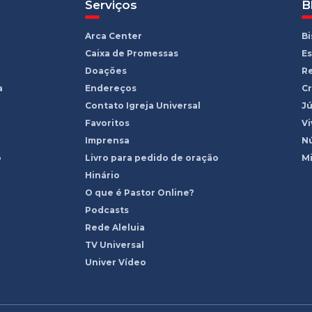
Serviços
B
Arca Center
B
Caixa de Promessas
Es
Doações
R
a
Endereços
Cr
Contato Igreja Universal
Jú
Favoritos
Vi
Imprensa
Nú
o
Livro para pedido de oração
Mi
Hinário
O que é Pastor Online?
Podcasts
Rede Aleluia
TV Universal
Univer Vídeo