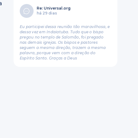
a
Re: Universal.org
há 29 dias
Eu participei dessa reunião tão maravilhosa, e
dessa vez em Indaiatuba. Tudo que o bispo
pregou no templo de Salomão, foi pregado
nas demais igrejas. Os bispos e pastores
seguem a mesma direção, trazem a mesma
palavra, porque vem com a direção do
Espírito Santo. Graças a Deus
a
a
a