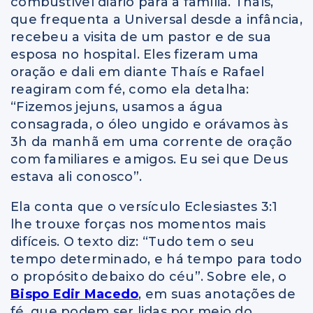
combustível diário para a família. Thaís,
que frequenta a Universal desde a infância,
recebeu a visita de um pastor e de sua
esposa no hospital. Eles fizeram uma
oração e dali em diante Thaís e Rafael
reagiram com fé, como ela detalha:
“Fizemos jejuns, usamos a água
consagrada, o óleo ungido e orávamos às
3h da manhã em uma corrente de oração
com familiares e amigos. Eu sei que Deus
estava ali conosco”.
Ela conta que o versículo Eclesiastes 3:1
lhe trouxe forças nos momentos mais
difíceis. O texto diz: “Tudo tem o seu
tempo determinado, e há tempo para todo
o propósito debaixo do céu”. Sobre ele, o
Bispo Edir Macedo
, em suas anotações de
fé, que podem ser lidas por meio do