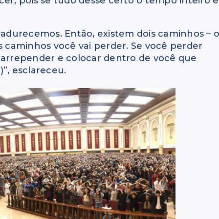
er, pois se tudo desse certo o tempo inteiro e
amadurecemos. Então, existem dois caminhos – 
s caminhos você vai perder. Se você perder
e arrepender e colocar dentro de você que
”, esclareceu.