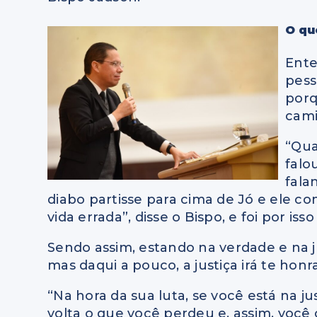
O qu
Ente
pess
porq
cami
“Qua
falo
fala
diabo partisse para cima de Jó e ele c
vida errada”, disse o Bispo, e foi por is
Sendo assim, estando na verdade e na 
mas daqui a pouco, a justiça irá te honra
“Na hora da sua luta, se você está na j
volta o que você perdeu e, assim, você