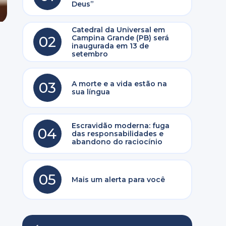
Deus”
Catedral da Universal em
02
Campina Grande (PB) será
inaugurada em 13 de
setembro
03
A morte e a vida estão na
sua língua
m
Escravidão moderna: fuga
04
das responsabilidades e
abandono do raciocínio
05
Mais um alerta para você