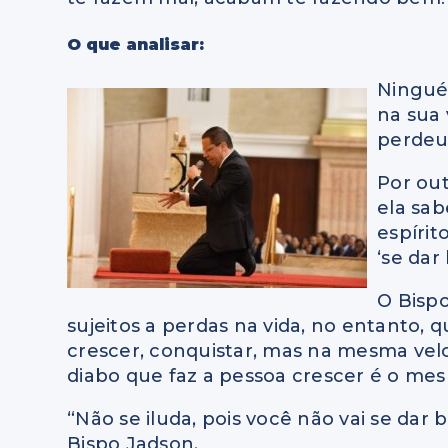
O que analisar:
Ningué
na sua
perdeu 
Por out
ela sab
espírit
‘se dar
O Bisp
sujeitos a perdas na vida, no entanto, 
crescer, conquistar, mas na mesma ve
diabo que faz a pessoa crescer é o me
“Não se iluda, pois você não vai se dar
Bispo Jadson.