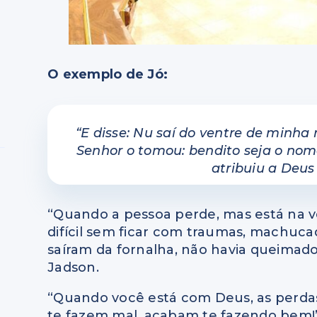
O exemplo de Jó:
“E disse: Nu saí do ventre de minha 
Senhor o tomou: bendito seja o nom
atribuiu a Deus
“Quando a pessoa perde, mas está na v
difícil sem ficar com traumas, machu
saíram da fornalha, não havia queimad
Jadson.
“Quando você está com Deus, as perdas, 
te fazem mal, acabam te fazendo bem!