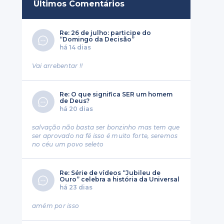
Últimos Comentários
Re: 26 de julho: participe do
o
“Domingo da Decisão”
há 14 dias
Vai arrebentar !!
Re: O que significa SER um homem
de Deus?
há 20 dias
salvação não basta ser bonzinho mas tem que
ser aprovado na fé isso é muito forte, seremos
no céu um povo seleto
Re: Série de vídeos “Jubileu de
Ouro” celebra a história da Universal
há 23 dias
amém por isso