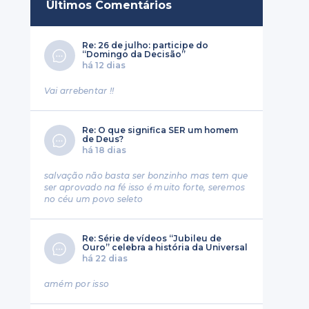
Últimos Comentários
Re: 26 de julho: participe do
“Domingo da Decisão”
há 12 dias
Vai arrebentar !!
Re: O que significa SER um homem
de Deus?
há 18 dias
salvação não basta ser bonzinho mas tem que
ser aprovado na fé isso é muito forte, seremos
no céu um povo seleto
Re: Série de vídeos “Jubileu de
Ouro” celebra a história da Universal
há 22 dias
amém por isso