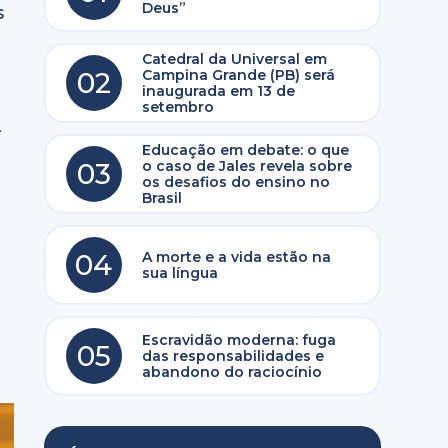
Deus”
s
Catedral da Universal em
02
Campina Grande (PB) será
inaugurada em 13 de
setembro
—
Educação em debate: o que
03
o caso de Jales revela sobre
os desafios do ensino no
Brasil
04
A morte e a vida estão na
sua língua
Escravidão moderna: fuga
05
das responsabilidades e
abandono do raciocínio