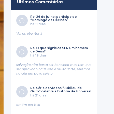
Últimos Comentários
Re: 26 de julho: participe do
“Domingo da Decisão”
há 11 dias
Vai arrebentar !!
Re: O que significa SER um homem
de Deus?
há 18 dias
salvação não basta ser bonzinho mas tem que
ser aprovado na fé isso é muito forte, seremos
no céu um povo seleto
Re: Série de vídeos “Jubileu de
Ouro” celebra a história da Universal
há 21 dias
amém por isso