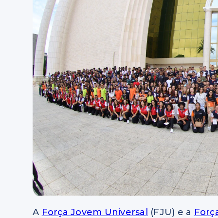
A
Força Jovem Universal
(FJU) e a
Forç