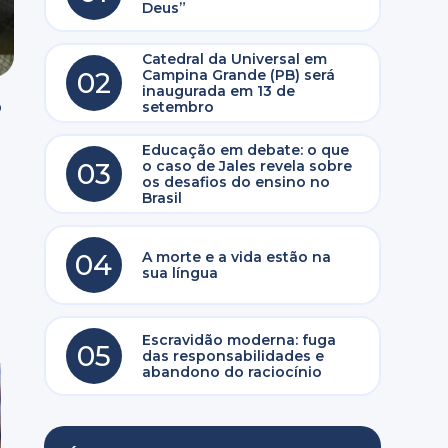
Deus”
Catedral da Universal em
02
Campina Grande (PB) será
inaugurada em 13 de
o
setembro
O
Educação em debate: o que
03
o caso de Jales revela sobre
os desafios do ensino no
Brasil
04
A morte e a vida estão na
sua língua
Escravidão moderna: fuga
05
das responsabilidades e
abandono do raciocínio