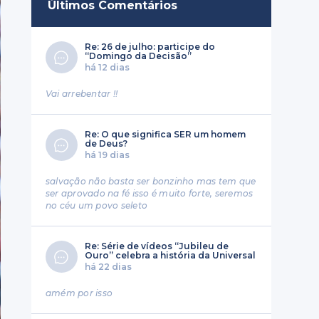
Últimos Comentários
Re: 26 de julho: participe do
“Domingo da Decisão”
há 12 dias
Vai arrebentar !!
Re: O que significa SER um homem
de Deus?
há 19 dias
salvação não basta ser bonzinho mas tem que
ser aprovado na fé isso é muito forte, seremos
no céu um povo seleto
Re: Série de vídeos “Jubileu de
Ouro” celebra a história da Universal
há 22 dias
amém por isso