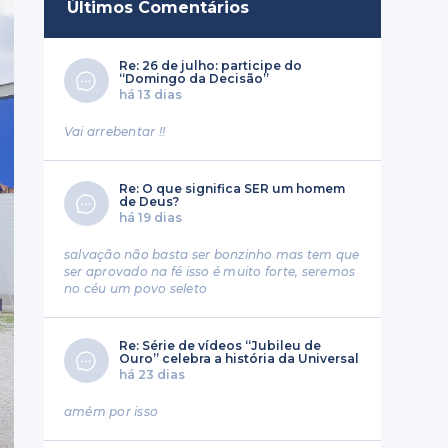
Últimos Comentários
Re: 26 de julho: participe do
“Domingo da Decisão”
há 13 dias
Vai arrebentar !!
Re: O que significa SER um homem
de Deus?
há 19 dias
salvação não basta ser bonzinho mas tem que
ser aprovado na fé isso é muito forte, seremos
no céu um povo seleto
Re: Série de vídeos “Jubileu de
Ouro” celebra a história da Universal
há 23 dias
amém por isso