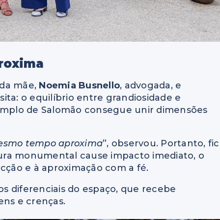
proxima
 da mãe,
Noemia Busnello
, advogada, e
ta: o equilíbrio entre grandiosidade e
 Templo de Salomão consegue unir dimensões
mesmo tempo aproxima
”, observou. Portanto, fi
etura monumental cause impacto imediato, o
ecção e à aproximação com a fé.
s diferenciais do espaço, que recebe
ens e crenças.