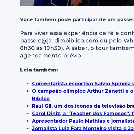
Você também pode participar de um passeio
Para viver essa experiência de fé e co
passeio@jardimbiblico.com ou pelo Wha
8h30 às 19h30). A saber, o
tour também 
agendamento prévio.
Leia também:
Comentarista esportivo Sálvio Spinola v
O campeão olímpico Arthur Zanetti e 
Bíblico
Raul Gil, um dos ícones da televisão br
Carol Diniz, a “Teacher dos Famosos”, f
Apresentador Paulo Mathias e jornalista
Jornalista Luiz Fara Monteiro visita o 