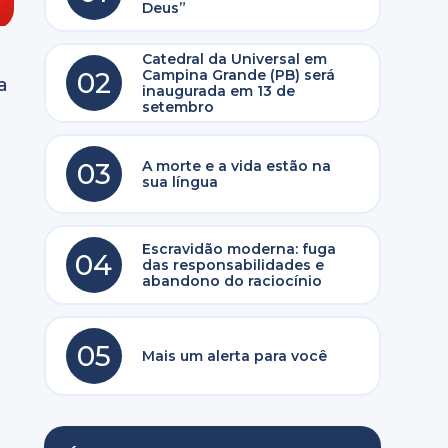
Deus”
Catedral da Universal em
02
Campina Grande (PB) será
a
inaugurada em 13 de
setembro
03
A morte e a vida estão na
sua língua
Escravidão moderna: fuga
04
das responsabilidades e
abandono do raciocínio
05
Mais um alerta para você