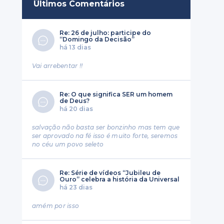
Últimos Comentários
Re: 26 de julho: participe do
“Domingo da Decisão”
há 13 dias
Vai arrebentar !!
Re: O que significa SER um homem
de Deus?
há 20 dias
salvação não basta ser bonzinho mas tem que
ser aprovado na fé isso é muito forte, seremos
no céu um povo seleto
Re: Série de vídeos “Jubileu de
Ouro” celebra a história da Universal
há 23 dias
amém por isso