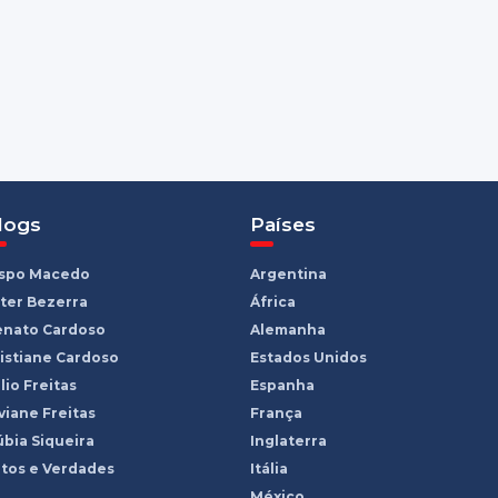
logs
Países
ispo Macedo
Argentina
ter Bezerra
África
enato Cardoso
Alemanha
istiane Cardoso
Estados Unidos
lio Freitas
Espanha
viane Freitas
França
bia Siqueira
Inglaterra
tos e Verdades
Itália
México