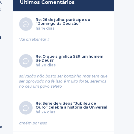
.
Últimos Comentários
s
Re: 26 de julho: participe do
“Domingo da Decisão”
há 14 dias
m
Vai arrebentar !!
Re: O que significa SER um homem
de Deus?
há 20 dias
salvação não basta ser bonzinho mas tem que
ser aprovado na fé isso é muito forte, seremos
no céu um povo seleto
Re: Série de vídeos “Jubileu de
Ouro” celebra a história da Universal
há 24 dias
amém por isso
ro