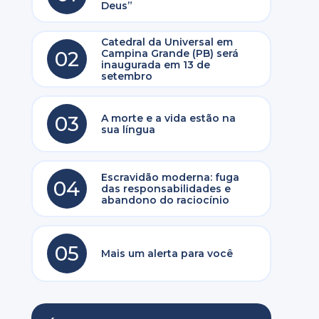
Deus”
Catedral da Universal em
02
Campina Grande (PB) será
inaugurada em 13 de
setembro
03
A morte e a vida estão na
sua língua
o
Escravidão moderna: fuga
04
das responsabilidades e
abandono do raciocínio
05
Mais um alerta para você