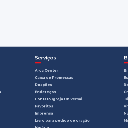
Serviços
B
Arca Center
B
Caixa de Promessas
Es
Doações
R
a
Endereços
Cr
Contato Igreja Universal
Jú
Favoritos
Vi
Imprensa
Nú
o
Livro para pedido de oração
Mi
Hinário