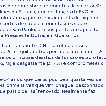
todo o Brasil foram beneficiados com
iços de bem-estar e momentos de valorização
iões da Estrada, um dos braços da EVG. A
luntários, que distribuíram kits de higiene,
do cortes de cabelo e orientações sobre
do de São Paulo, um dos pontos de apoio foi
ia Presidente Dutra, em Guarulhos.
 do Transporte (CNT), a rotina desses
s de 9 mil quilômetros por mês, trabalham 11,5
re os principais desafios da função estão o fat
65,1%) e desgastante (31,4%) e comprometer o
de 54 anos, que participou pela quarta vez da
“Na primeira vez que vim, cheguei desconfiado,
ue participei, saí renovado. Realmente faz