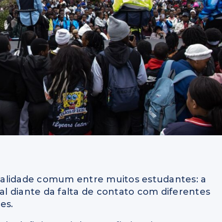
ealidade comum entre muitos estudantes: a
nal diante da falta de contato com diferentes
es.