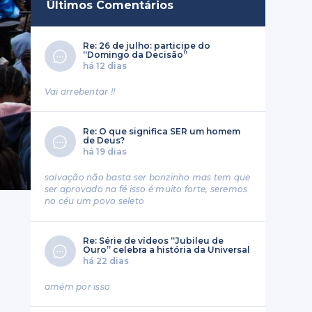
Últimos Comentários
Re: 26 de julho: participe do
“Domingo da Decisão”
há 12 dias
Vai arrebentar !!
Re: O que significa SER um homem
de Deus?
há 19 dias
salvação não basta ser bonzinho mas tem que
ser aprovado na fé isso é muito forte, seremos
no céu um povo seleto
Re: Série de vídeos “Jubileu de
Ouro” celebra a história da Universal
há 22 dias
amém por isso