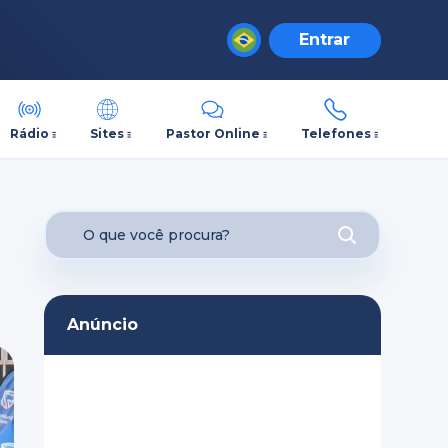
Entrar
Rádio
Sites
Pastor Online
Telefones
Anúncio