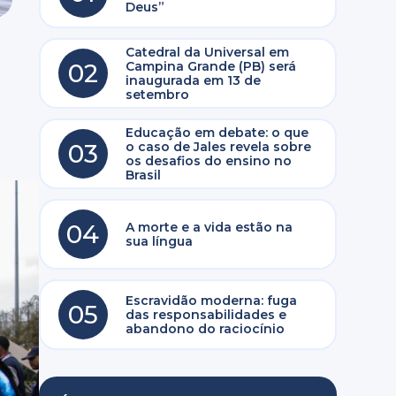
Deus”
Catedral da Universal em
02
Campina Grande (PB) será
inaugurada em 13 de
setembro
Educação em debate: o que
03
o caso de Jales revela sobre
os desafios do ensino no
Brasil
04
A morte e a vida estão na
sua língua
Escravidão moderna: fuga
05
das responsabilidades e
abandono do raciocínio