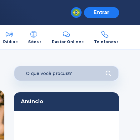
Entrar
Rádio
Sites
Pastor Online
Telefones
Anúncio