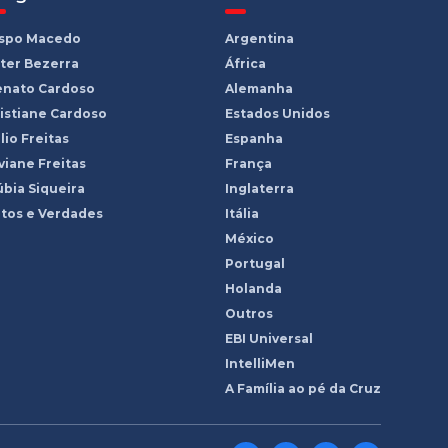
ispo Macedo
Argentina
ter Bezerra
África
enato Cardoso
Alemanha
istiane Cardoso
Estados Unidos
lio Freitas
Espanha
viane Freitas
França
bia Siqueira
Inglaterra
tos e Verdades
Itália
México
Portugal
Holanda
Outros
EBI Universal
IntelliMen
A Família ao pé da Cruz