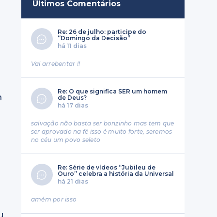
Últimos Comentários
Re: 26 de julho: participe do
“Domingo da Decisão”
há 11 dias
Vai arrebentar !!
Re: O que significa SER um homem
m
de Deus?
há 17 dias
salvação não basta ser bonzinho mas tem que
ser aprovado na fé isso é muito forte, seremos
no céu um povo seleto
Re: Série de vídeos “Jubileu de
Ouro” celebra a história da Universal
há 21 dias
amém por isso
u