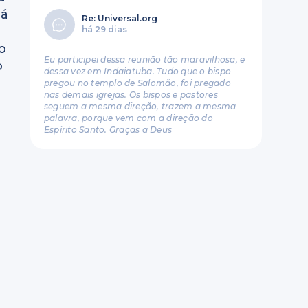
rá
Re: Universal.org
há 29 dias
o
Eu participei dessa reunião tão maravilhosa, e
o
dessa vez em Indaiatuba. Tudo que o bispo
pregou no templo de Salomão, foi pregado
nas demais igrejas. Os bispos e pastores
seguem a mesma direção, trazem a mesma
palavra, porque vem com a direção do
Espírito Santo. Graças a Deus
r