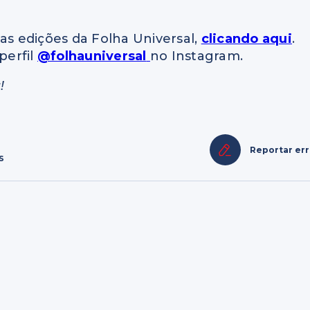
as edições da Folha Universal,
clicando aqui
.
perfil
@folhauniversal
no Instagram.
!
Reportar er
s