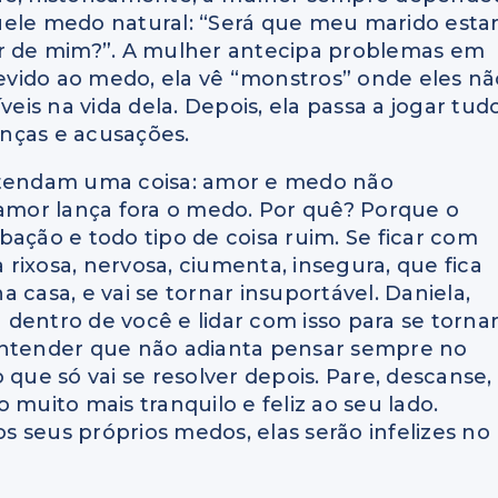
uele medo natural: “Será que meu marido esta
ar de mim?”. A mulher antecipa problemas em
vido ao medo, ela vê “monstros” onde eles nã
veis na vida dela. Depois, ela passa a jogar tud
anças e acusações.
entendam uma coisa: amor e medo não
 amor lança fora o medo. Por quê? Porque o
bação e todo tipo de coisa ruim. Se ficar com
rixosa, nervosa, ciumenta, insegura, que fica
 casa, e vai se tornar insuportável. Daniela,
dentro de você e lidar com isso para se torna
entender que não adianta pensar sempre no
 que só vai se resolver depois. Pare, descanse,
 muito mais tranquilo e feliz ao seu lado.
 seus próprios medos, elas serão infelizes no