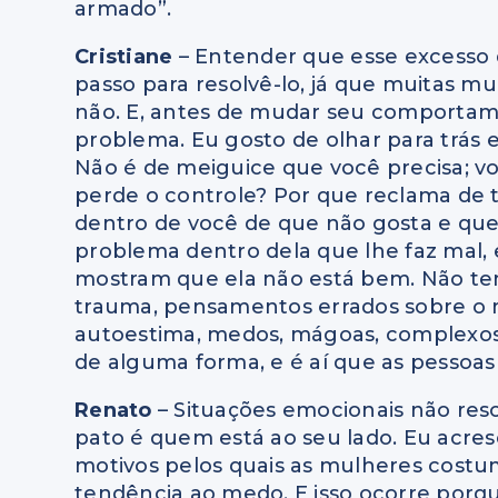
armado”.
Cristiane
– Entender que esse excesso 
passo para resolvê-lo, já que muitas m
não. E, antes de mudar seu comportam
problema. Eu gosto de olhar para trás e
Não é de meiguice que você precisa; vo
perde o controle? Por que reclama de 
dentro de você de que não gosta e que
problema dentro dela que lhe faz mal
mostram que ela não está bem. Não t
trauma, pensamentos errados sobre o
autoestima, medos, mágoas, complexos e 
de alguma forma, e é aí que as pesso
Renato
– Situações emocionais não reso
pato é quem está ao seu lado. Eu acres
motivos pelos quais as mulheres cost
tendência ao medo. E isso ocorre por