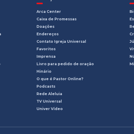
Arca Center
B
Caixa de Promessas
Es
Doações
R
a
Endereços
Cr
Contato Igreja Universal
Jú
Favoritos
Vi
Imprensa
Nú
o
Livro para pedido de oração
Mi
Hinário
O que é Pastor Online?
Podcasts
Rede Aleluia
TV Universal
Univer Vídeo