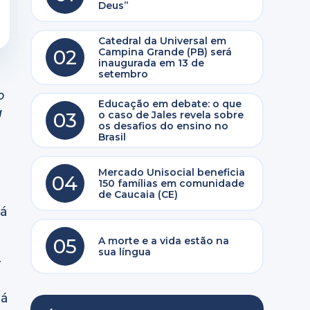
Deus”
Catedral da Universal em
02
Campina Grande (PB) será
inaugurada em 13 de
setembro
o
Educação em debate: o que
a
03
o caso de Jales revela sobre
os desafios do ensino no
Brasil
Mercado Unisocial beneficia
04
150 famílias em comunidade
de Caucaia (CE)
há
05
A morte e a vida estão na
sua língua
r
tá