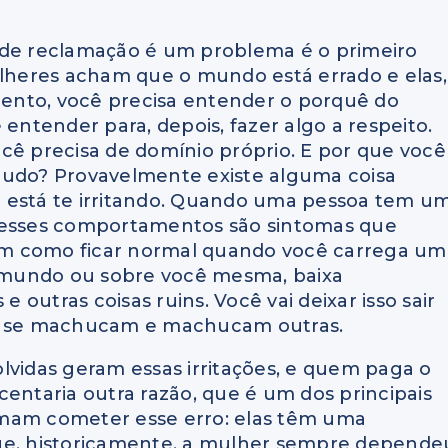
de reclamação é um problema é o primeiro
ulheres acham que o mundo está errado e elas,
ento, você precisa entender o porquê do
 entender para, depois, fazer algo a respeito.
cê precisa de domínio próprio. E por que você
tudo? Provavelmente existe alguma coisa
 está te irritando. Quando uma pessoa tem u
, esses comportamentos são sintomas que
em como ficar normal quando você carrega um
 mundo ou sobre você mesma, baixa
outras coisas ruins. Você vai deixar isso sair
as se machucam e machucam outras.
lvidas geram essas irritações, e quem paga o
centaria outra razão, que é um dos principais
umam cometer esse erro: elas têm uma
que, historicamente, a mulher sempre depende