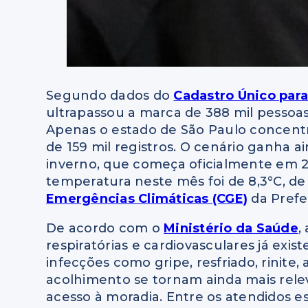
Segundo dados do
Cadastro Único para
ultrapassou a marca de 388 mil pessoa
Apenas o estado de São Paulo concentr
de 159 mil registros. O cenário ganha 
inverno, que começa oficialmente em 21
temperatura neste mês foi de 8,3°C, d
Emergências Climáticas (CGE)
da Prefe
De acordo com o
Ministério da Saúde
,
respiratórias e cardiovasculares já exi
infecções como gripe, resfriado, rinite,
acolhimento se tornam ainda mais rele
acesso à moradia. Entre os atendidos e