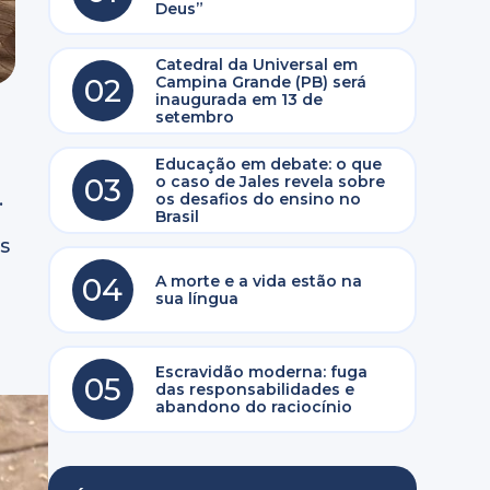
Deus”
Catedral da Universal em
02
Campina Grande (PB) será
inaugurada em 13 de
o
setembro
Educação em debate: o que
03
o caso de Jales revela sobre
.
os desafios do ensino no
Brasil
s
04
A morte e a vida estão na
sua língua
Escravidão moderna: fuga
05
das responsabilidades e
abandono do raciocínio