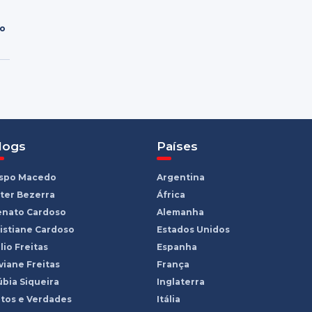
ro
logs
Países
ispo Macedo
Argentina
ter Bezerra
África
enato Cardoso
Alemanha
istiane Cardoso
Estados Unidos
lio Freitas
Espanha
viane Freitas
França
bia Siqueira
Inglaterra
tos e Verdades
Itália