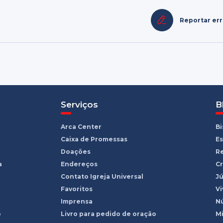
Reportar er
Serviços
B
Arca Center
B
Caixa de Promessas
Es
Doações
R
a
Endereços
Cr
Contato Igreja Universal
Jú
Favoritos
Vi
Imprensa
Nú
o
Livro para pedido de oração
Mi