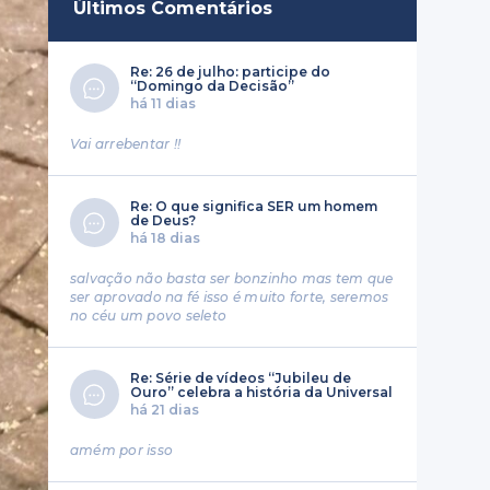
Últimos Comentários
Re: 26 de julho: participe do
“Domingo da Decisão”
há 11 dias
Vai arrebentar !!
Re: O que significa SER um homem
de Deus?
há 18 dias
salvação não basta ser bonzinho mas tem que
ser aprovado na fé isso é muito forte, seremos
no céu um povo seleto
Re: Série de vídeos “Jubileu de
Ouro” celebra a história da Universal
há 21 dias
amém por isso