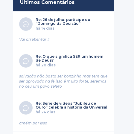
Últimos Comentários
Re: 26 de julho: participe do
“Domingo da Decisão”
há 14 dias
Vai arrebentar !!
Re: O que significa SER um homem
de Deus?
há 20 dias
salvação não basta ser bonzinho mas tem que
ser aprovado na fé isso é muito forte, seremos
no céu um povo seleto
Re: Série de vídeos “Jubileu de
Ouro” celebra a história da Universal
há 24 dias
amém por isso