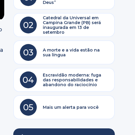
Deus”
Catedral da Universal em
02
Campina Grande (PB) será
inaugurada em 13 de
o
setembro
ra
03
A morte e a vida estão na
sua língua
Escravidão moderna: fuga
04
das responsabilidades e
abandono do raciocínio
05
Mais um alerta para você