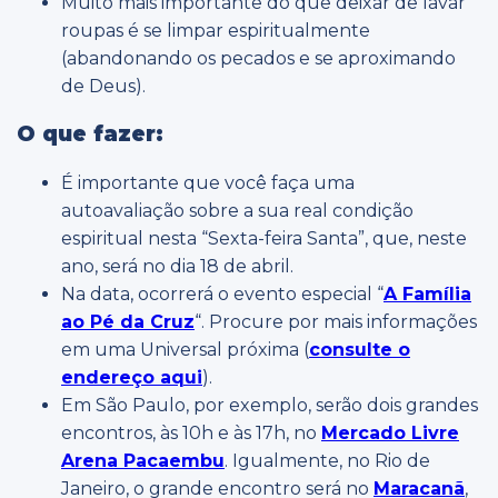
Muito mais importante do que deixar de lavar
roupas é se limpar espiritualmente
(abandonando os pecados e se aproximando
de Deus).
O que fazer:
É importante que você faça uma
autoavaliação sobre a sua real condição
espiritual nesta “Sexta-feira Santa”, que, neste
ano, será no dia 18 de abril.
Na data, ocorrerá o evento especial “
A Família
ao Pé da Cruz
“. Procure por mais informações
em uma Universal próxima (
consulte o
endereço aqui
).
Em São Paulo, por exemplo, serão dois grandes
encontros, às 10h e às 17h, no
Mercado Livre
Arena Pacaembu
. Igualmente, no Rio de
Janeiro, o grande encontro será no
Maracanã
,