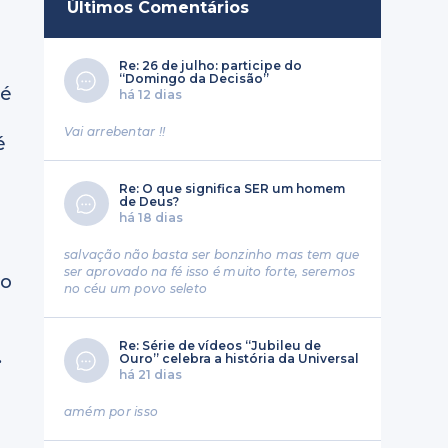
Últimos Comentários
Re: 26 de julho: participe do
“Domingo da Decisão”
fé
há 12 dias
Vai arrebentar !!
é
Re: O que significa SER um homem
de Deus?
há 18 dias
salvação não basta ser bonzinho mas tem que
ser aprovado na fé isso é muito forte, seremos
vo
no céu um povo seleto
Re: Série de vídeos “Jubileu de
.
Ouro” celebra a história da Universal
há 21 dias
amém por isso