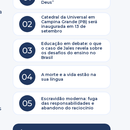
Deus”
a
Catedral da Universal em
02
Campina Grande (PB) será
inaugurada em 13 de
setembro
Educação em debate: o que
03
o caso de Jales revela sobre
os desafios do ensino no
Brasil
04
A morte e a vida estão na
sua língua
Escravidão moderna: fuga
05
das responsabilidades e
abandono do raciocínio
s