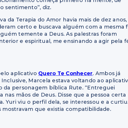
elacionamento começa primeiro na mente, de
o sentimento”, diz.
va da Terapia do Amor havia mais de dez anos,
 deram certo e buscava alguém com a mesma 
alguém temente a Deus. As palestras foram
erior e espiritual, me ensinando a agir pela f
elo aplicativo
Quero Te Conhecer
. Ambos já
Inclusive, Marcela estava voltando ao aplicati
to da personagem bíblica Rute. “Entreguei
 nas mãos de Deus. Disse que a pessoa certa
 Yuri viu o perfil dela, se interessou e a curtiu
s mostravam que existia compatibilidade.