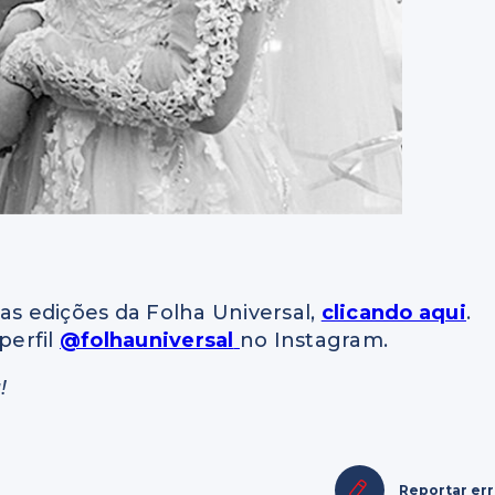
as edições da Folha Universal,
clicando aqui
.
perfil
@folhauniversal
no Instagram.
!
Reportar er