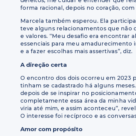
defeitos, me cuidar e entender que r
forma racional, depois no coração, com 
Marcela também esperou. Ela participa
teve alguns relacionamentos que não
e valores. “Meu desafio era encontrar 
essenciais para meu amadurecimento int
e a fazer escolhas mais assertivas”, diz.
A direção certa
O encontro dos dois ocorreu em 2023 p
tinham se cadastrado há alguns meses. 
depois de se inspirar no posicionamen
completamente essa área da minha vida
viria até mim, e assim aconteceu”, revela.
O interesse foi recíproco e as conversa
Amor com propósito