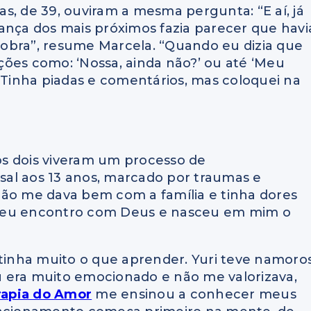
s, de 39, ouviram a mesma pergunta: “E aí, já
ança dos mais próximos fazia parecer que havi
obra”, resume Marcela. “Quando eu dizia que
ões como: ‘Nossa, ainda não?’ ou até ‘Meu
 “Tinha piadas e comentários, mas coloquei na
 os dois viveram um processo de
al aos 13 anos, marcado por traumas e
não me dava bem com a família e tinha dores
ve meu encontro com Deus e nasceu em mim o
 tinha muito o que aprender. Yuri teve namoro
 era muito emocionado e não me valorizava,
rapia do Amor
me ensinou a conhecer meus